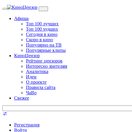
Toggle
navigation
Афиша
Топ 100 лучших
Топ 100 худших
Сегодня в кино
Скоро в кино
Популярно на ТВ
Популярные клипы
КиноЦензор
Рейтинг цензоров
Интересно зрителям
Аналитика
Идеи
О проекте
Правила сайта
ЧаВо
Свежее
Регистрация
Войти