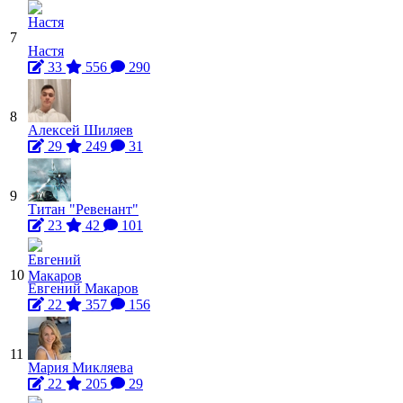
7
Настя
33
556
290
8
Алексей Шиляев
29
249
31
9
Титан "Ревенант"
23
42
101
10
Евгений Макаров
22
357
156
11
Мария Микляева
22
205
29