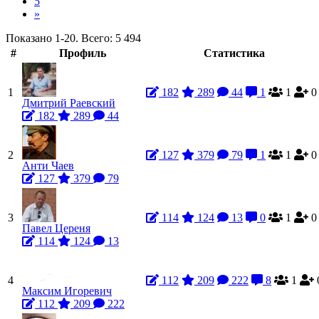
5
»
Показано 1-20. Всего: 5 494
#
Профиль
Статистика
1
182
289
44
1
1
0
Дмитрий Раевский
182
289
44
2
127
379
79
1
1
0
Анти Чаев
127
379
79
3
114
124
13
0
1
0
Павел Цереня
114
124
13
4
112
209
222
8
1
Максим Игоревич
112
209
222