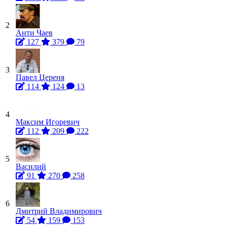
2
Анти Чаев
127
379
79
3
Павел Цереня
114
124
13
4
Максим Игоревич
112
209
222
5
Василий
91
270
258
6
Дмитрий Владимирович
54
159
153