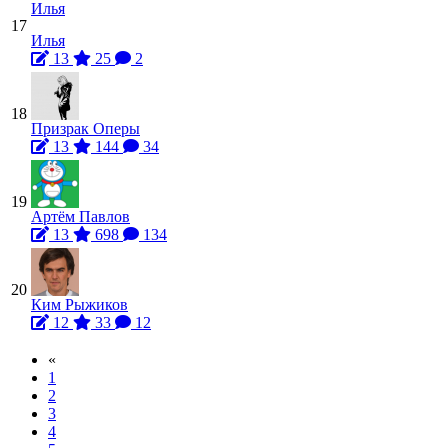
17
Илья
13
25
2
18
Призрак Оперы
13
144
34
19
Артём Павлов
13
698
134
20
Ким Рыжиков
12
33
12
«
1
2
3
4