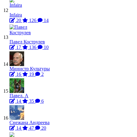
12
Infaira
20
126
14
13
Павел Кострулев
17
136
10
14
Министр Культуры
16
19
2
15
Павел. А
14
35
6
16
Снежана Андреева
14
47
20