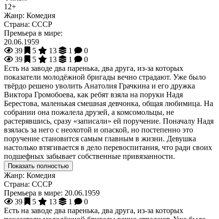
12+
Жанр:
Комедия
Страна:
СССР
Премьера в мире:
20.06.1959
39
5
13
1
0
39
5
13
1
0
Есть на заводе два паренька, два друга, из-за которых
показатели молодёжной бригады вечно страдают. Уже было
твёрдо решено уволить Анатолия Грачкина и его дружка
Виктора Громобоева, как ребят взяла на поруки Надя
Берестова, маленькая смешная девчонка, общая любимица. На
собрании она пожалела друзей, а комсомольцы, не
растерявшись, сразу «записали» ей поручение. Поначалу Надя
взялась за него с неохотой и опаской, но постепенно это
поручение становится самым главным в жизни. Девушка
настолько втягивается в дело перевоспитания, что ради своих
подшефных забывает собственные привязанности.
Показать полностью
Жанр:
Комедия
Страна:
СССР
Премьера в мире:
20.06.1959
39
5
13
1
0
Есть на заводе два паренька, два друга, из-за которых