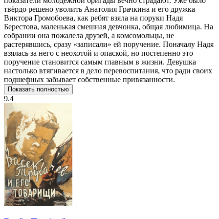
показатели молодёжной бригады вечно страдают. Уже было
твёрдо решено уволить Анатолия Грачкина и его дружка
Виктора Громобоева, как ребят взяла на поруки Надя
Берестова, маленькая смешная девчонка, общая любимица. На
собрании она пожалела друзей, а комсомольцы, не
растерявшись, сразу «записали» ей поручение. Поначалу Надя
взялась за него с неохотой и опаской, но постепенно это
поручение становится самым главным в жизни. Девушка
настолько втягивается в дело перевоспитания, что ради своих
подшефных забывает собственные привязанности.
Показать полностью
9.4