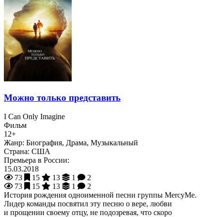
Можно только представить
I Can Only Imagine
Фильм
12+
Жанр:
Биография, Драма, Музыкальный
Страна:
США
Премьера в России:
15.03.2018
73
15
13
1
2
73
15
13
1
2
История рождения одноименной песни группы MercyMe.
Лидер команды посвятил эту песню о вере, любви
и прощении своему отцу, не подозревая, что скоро