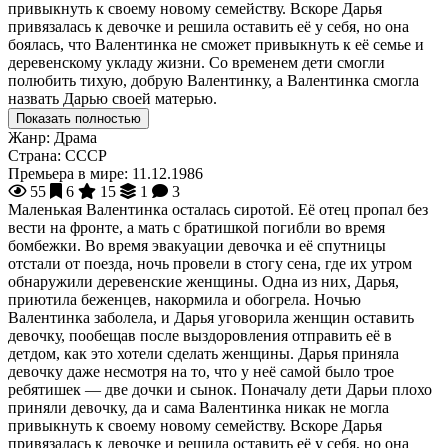
привыкнуть к своему новому семейству. Вскоре Дарья
привязалась к девочке и решила оставить её у себя, но она
боялась, что Валентинка не сможет привыкнуть к её семье и
деревенскому укладу жизни. Со временем дети смогли
полюбить тихую, добрую Валентинку, а Валентинка смогла
назвать Дарью своей матерью.
Показать полностью
Жанр:
Драма
Страна:
СССР
Премьера в мире:
11.12.1986
55
6
15
1
3
Маленькая Валентинка осталась сиротой. Её отец пропал без
вести на фронте, а мать с братишкой погибли во время
бомбежки. Во время эвакуации девочка и её спутницы
отстали от поезда, ночь провели в стогу сена, где их утром
обнаружили деревенские женщины. Одна из них, Дарья,
приютила беженцев, накормила и обогрела. Ночью
Валентинка заболела, и Дарья уговорила женщин оставить
девочку, пообещав после выздоровления отправить её в
детдом, как это хотели сделать женщины. Дарья приняла
девочку даже несмотря на то, что у неё самой было трое
ребятишек — две дочки и сынок. Поначалу дети Дарьи плохо
приняли девочку, да и сама Валентинка никак не могла
привыкнуть к своему новому семейству. Вскоре Дарья
привязалась к девочке и решила оставить её у себя, но она