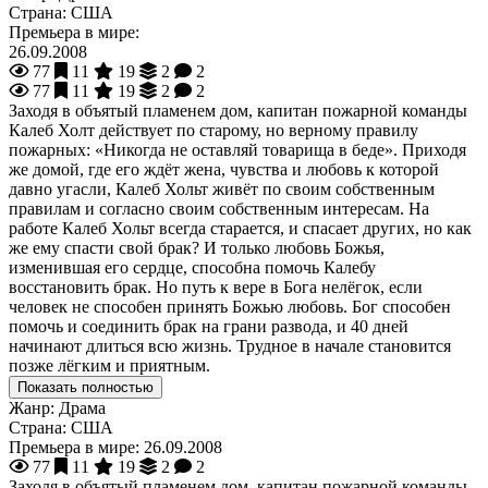
Страна:
США
Премьера в мире:
26.09.2008
77
11
19
2
2
77
11
19
2
2
Заходя в объятый пламенем дом, капитан пожарной команды
Калеб Холт действует по старому, но верному правилу
пожарных: «Никогда не оставляй товарища в беде». Приходя
же домой, где его ждёт жена, чувства и любовь к которой
давно угасли, Калеб Хольт живёт по своим собственным
правилам и согласно своим собственным интересам. На
работе Калеб Хольт всегда старается, и спасает других, но как
же ему спасти свой брак? И только любовь Божья,
изменившая его сердце, способна помочь Калебу
восстановить брак. Но путь к вере в Бога нелёгок, если
человек не способен принять Божью любовь. Бог способен
помочь и соединить брак на грани развода, и 40 дней
начинают длиться всю жизнь. Трудное в начале становится
позже лёгким и приятным.
Показать полностью
Жанр:
Драма
Страна:
США
Премьера в мире:
26.09.2008
77
11
19
2
2
Заходя в объятый пламенем дом, капитан пожарной команды