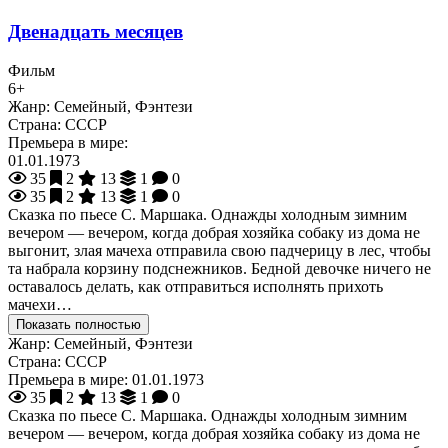
Двенадцать месяцев
Фильм
6+
Жанр:
Семейный, Фэнтези
Страна:
СССР
Премьера в мире:
01.01.1973
35
2
13
1
0
35
2
13
1
0
Сказка по пьесе С. Маршака. Однажды холодным зимним
вечером — вечером, когда добрая хозяйка собаку из дома не
выгонит, злая мачеха отправила свою падчерицу в лес, чтобы
та набрала корзину подснежников. Бедной девочке ничего не
оставалось делать, как отправиться исполнять прихоть
мачехи…
Показать полностью
Жанр:
Семейный, Фэнтези
Страна:
СССР
Премьера в мире:
01.01.1973
35
2
13
1
0
Сказка по пьесе С. Маршака. Однажды холодным зимним
вечером — вечером, когда добрая хозяйка собаку из дома не