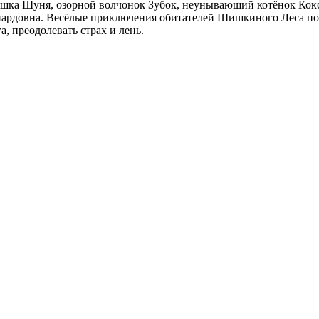
ышка Шуня, озорной волчонок Зубок, неунывающий котёнок Кок
рдовна. Весёлые приключения обитателей Шишкиного Леса помог
, преодолевать страх и лень.