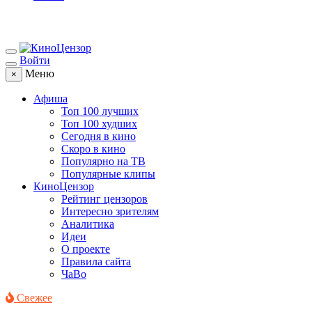
Войти
Меню
×
Афиша
Топ 100 лучших
Топ 100 худших
Сегодня в кино
Скоро в кино
Популярно на ТВ
Популярные клипы
КиноЦензор
Рейтинг цензоров
Интересно зрителям
Аналитика
Идеи
О проекте
Правила сайта
ЧаВо
Свежее