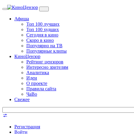
Toggle
navigation
Афиша
Топ 100 лучших
Топ 100 худших
Сегодня в кино
Скоро в кино
Популярно на ТВ
Популярные клипы
КиноЦензор
Рейтинг цензоров
Интересно зрителям
Аналитика
Идеи
О проекте
Правила сайта
ЧаВо
Свежее
Регистрация
Войти