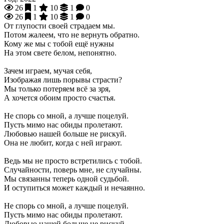
26
1
10
1
0
26
1
10
1
0
От глупости своей страдаем мы.
Потом жалеем, что не вернуть обратно.
Кому же мы с тобой ещё нужны
На этом свете белом, непонятно.
Зачем играем, мучая себя,
Изображая лишь порывы страсти?
Мы только потеряем всё за зря,
А хочется обоим просто счастья.
Не спорь со мной, а лучше поцелуй.
Пусть мимо нас обиды пролетают.
Любовью нашей больше не рискуй.
Она не любит, когда с ней играют.
Ведь мы не просто встретились с тобой.
Случайности, поверь мне, не случайны.
Мы связанны теперь одной судьбой.
И оступиться может каждый и нечаянно.
Не спорь со мной, а лучше поцелуй.
Пусть мимо нас обиды пролетают.
Любовью нашей больше не рискуй.