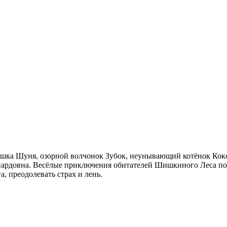
ышка Шуня, озорной волчонок Зубок, неунывающий котёнок Кок
рдовна. Весёлые приключения обитателей Шишкиного Леса помог
, преодолевать страх и лень.