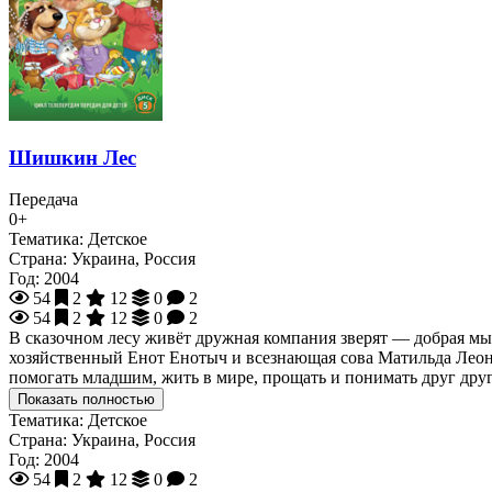
Шишкин Лес
Передача
0+
Тематика:
Детское
Страна:
Украина, Россия
Год:
2004
54
2
12
0
2
54
2
12
0
2
В сказочном лесу живёт дружная компания зверят — добрая м
хозяйственный Енот Енотыч и всезнающая сова Матильда Леона
помогать младшим, жить в мире, прощать и понимать друг друга
Показать полностью
Тематика:
Детское
Страна:
Украина, Россия
Год:
2004
54
2
12
0
2