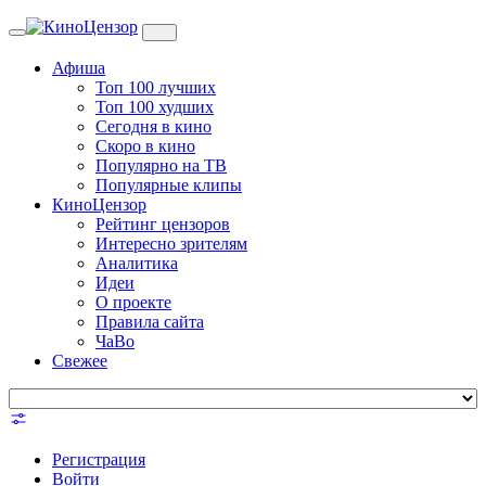
Toggle
navigation
Афиша
Топ 100 лучших
Топ 100 худших
Сегодня в кино
Скоро в кино
Популярно на ТВ
Популярные клипы
КиноЦензор
Рейтинг цензоров
Интересно зрителям
Аналитика
Идеи
О проекте
Правила сайта
ЧаВо
Свежее
Регистрация
Войти