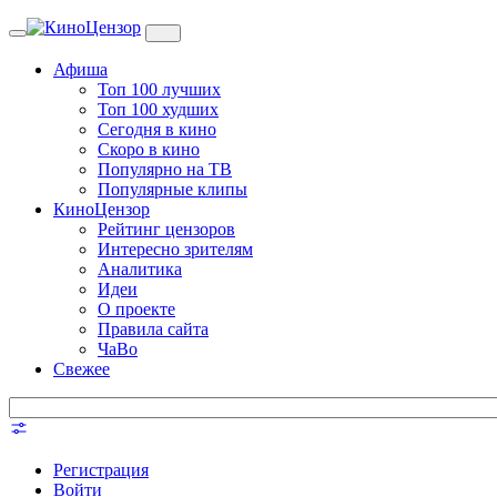
Toggle
navigation
Афиша
Топ 100 лучших
Топ 100 худших
Сегодня в кино
Скоро в кино
Популярно на ТВ
Популярные клипы
КиноЦензор
Рейтинг цензоров
Интересно зрителям
Аналитика
Идеи
О проекте
Правила сайта
ЧаВо
Свежее
Регистрация
Войти