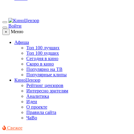
Войти
Меню
×
Афиша
Топ 100 лучших
Топ 100 худших
Сегодня в кино
Скоро в кино
Популярно на ТВ
Популярные клипы
КиноЦензор
Рейтинг цензоров
Интересно зрителям
Аналитика
Идеи
О проекте
Правила сайта
ЧаВо
Свежее