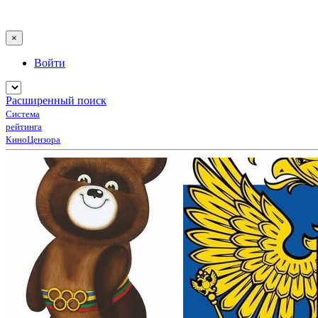
×
Войти
Расширенный поиск
Система
рейтинга
КиноЦензора