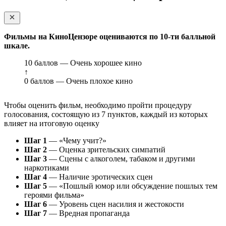
Фильмы на КиноЦензоре оцениваются по 10-ти балльной
шкале.
10 баллов — Очень хорошее кино
↑
0 баллов — Очень плохое кино
Чтобы оценить фильм, необходимо пройти процедуру
голосования, состоящую из 7 пунктов, каждый из которых
влияет на итоговую оценку
Шаг 1
— «Чему учит?»
Шаг 2
— Оценка зрительских симпатий
Шаг 3
— Сцены с алкоголем, табаком и другими
наркотиками
Шаг 4
— Наличие эротических сцен
Шаг 5
— «Пошлый юмор или обсуждение пошлых тем
героями фильма»
Шаг 6
— Уровень сцен насилия и жестокости
Шаг 7
— Вредная пропаганда