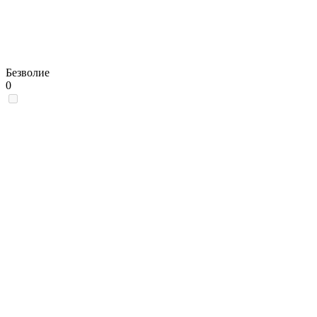
Безволие
0