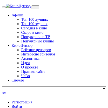
Toggle
navigation
Афиша
Топ 100 лучших
Топ 100 худших
Сегодня в кино
Скоро в кино
Популярно на ТВ
Популярные клипы
КиноЦензор
Рейтинг цензоров
Интересно зрителям
Аналитика
Идеи
О проекте
Правила сайта
ЧаВо
Свежее
Регистрация
Войти