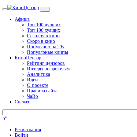
Toggle
navigation
Афиша
Топ 100 лучших
Топ 100 худших
Сегодня в кино
Скоро в кино
Популярно на ТВ
Популярные клипы
КиноЦензор
Рейтинг цензоров
Интересно зрителям
Аналитика
Идеи
О проекте
Правила сайта
ЧаВо
Свежее
Регистрация
Войти