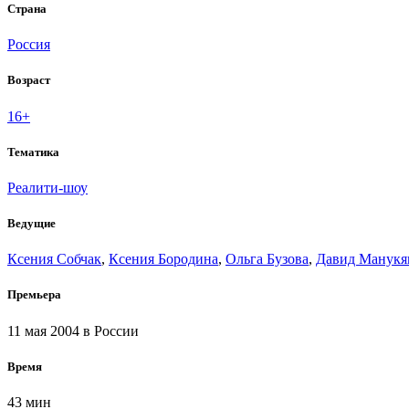
Страна
Россия
Возраст
16+
Тематика
Реалити-шоу
Ведущие
Ксения Собчак
,
Ксения Бородина
,
Ольга Бузова
,
Давид Манукя
Премьера
11 мая 2004
в России
Время
43 мин