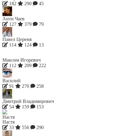
182
290
45
Анти Чаев
127
379
79
Павел Цереня
114
124
13
Максим Игоревич
112
209
222
Василий
91
270
258
Дмитрий Владимирович
54
159
153
Настя
33
556
290