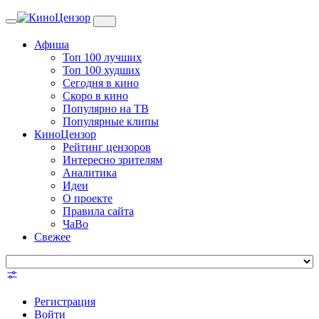
Toggle
navigation
Афиша
Топ 100 лучших
Топ 100 худших
Сегодня в кино
Скоро в кино
Популярно на ТВ
Популярные клипы
КиноЦензор
Рейтинг цензоров
Интересно зрителям
Аналитика
Идеи
О проекте
Правила сайта
ЧаВо
Свежее
Регистрация
Войти