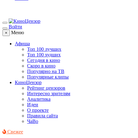
Войти
Меню
×
Афиша
Топ 100 лучших
Топ 100 худших
Сегодня в кино
Скоро в кино
Популярно на ТВ
Популярные клипы
КиноЦензор
Рейтинг цензоров
Интересно зрителям
Аналитика
Идеи
О проекте
Правила сайта
ЧаВо
Свежее