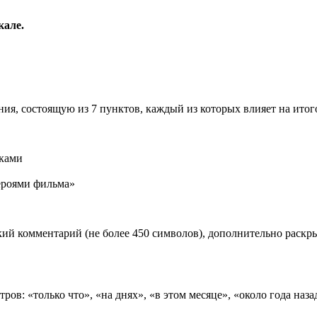
кале.
ия, состоящую из 7 пунктов, каждый из которых влияет на ито
иками
роями фильма»
ий комментарий (не более 450 символов), дополнительно раск
ов: «только что», «на днях», «в этом месяце», «около года наза