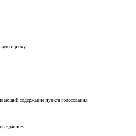
говую оценку
рывающий содержание пункта голосования.
д», «давно».