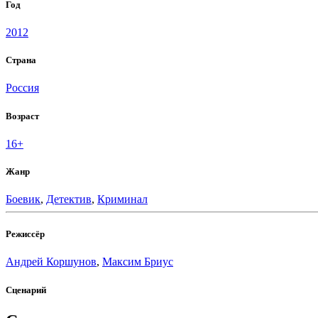
Год
2012
Страна
Россия
Возраст
16+
Жанр
Боевик
,
Детектив
,
Криминал
Режиссёр
Андрей Коршунов
,
Максим Бриус
Сценарий