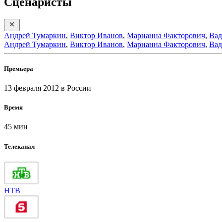
Сценаристы
Андрей Тумаркин
,
Виктор Иванов
,
Марианна Факторович
,
Вад
Андрей Тумаркин
,
Виктор Иванов
,
Марианна Факторович
,
Вад
Премьера
13 февраля 2012
в России
Время
45 мин
Телеканал
НТВ