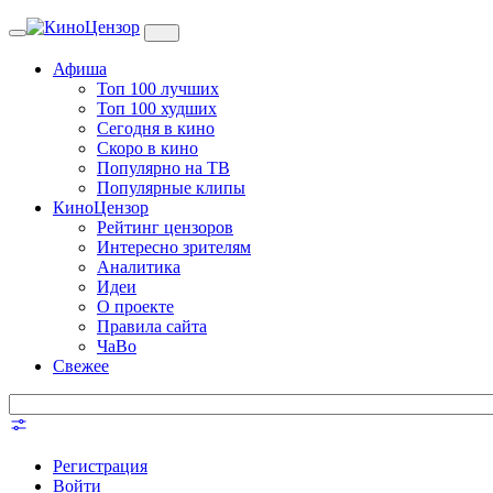
Toggle
navigation
Афиша
Топ 100 лучших
Топ 100 худших
Сегодня в кино
Скоро в кино
Популярно на ТВ
Популярные клипы
КиноЦензор
Рейтинг цензоров
Интересно зрителям
Аналитика
Идеи
О проекте
Правила сайта
ЧаВо
Свежее
Регистрация
Войти