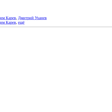
им Карев
,
Дмитрий Уханев
им Карев
,
ещё