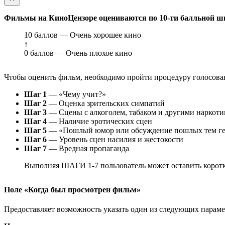
Фильмы на КиноЦензоре оцениваются по 10-ти балльной ш
10 баллов — Очень хорошее кино
↑
0 баллов — Очень плохое кино
Чтобы оценить фильм, необходимо пройти процедуру голосован
Шаг 1
— «Чему учит?»
Шаг 2
— Оценка зрительских симпатий
Шаг 3
— Сцены с алкоголем, табаком и другими наркот
Шаг 4
— Наличие эротических сцен
Шаг 5
— «Пошлый юмор или обсуждение пошлых тем ге
Шаг 6
— Уровень сцен насилия и жестокости
Шаг 7
— Вредная пропаганда
Выполняя ШАГИ 1-7 пользователь может оставить коротк
Поле «Когда был просмотрен фильм»
Предоставляет возможность указать один из следующих параметр