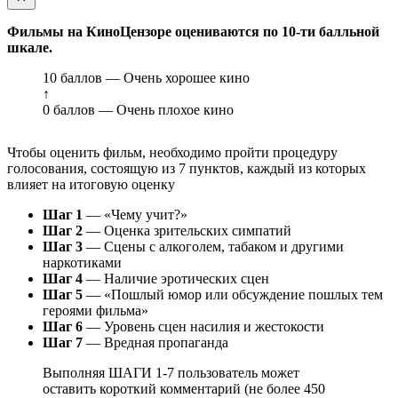
Фильмы на КиноЦензоре оцениваются по 10-ти балльной
шкале.
10 баллов — Очень хорошее кино
↑
0 баллов — Очень плохое кино
Чтобы оценить фильм, необходимо пройти процедуру
голосования, состоящую из 7 пунктов, каждый из которых
влияет на итоговую оценку
Шаг 1
— «Чему учит?»
Шаг 2
— Оценка зрительских симпатий
Шаг 3
— Сцены с алкоголем, табаком и другими
наркотиками
Шаг 4
— Наличие эротических сцен
Шаг 5
— «Пошлый юмор или обсуждение пошлых тем
героями фильма»
Шаг 6
— Уровень сцен насилия и жестокости
Шаг 7
— Вредная пропаганда
Выполняя ШАГИ 1-7 пользователь может
оставить короткий комментарий (не более 450