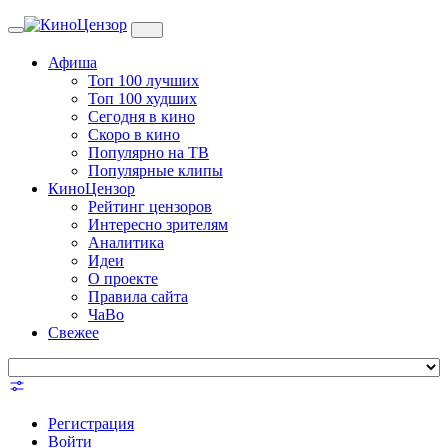
Toggle
navigation
Афиша
Топ 100 лучших
Топ 100 худших
Сегодня в кино
Скоро в кино
Популярно на ТВ
Популярные клипы
КиноЦензор
Рейтинг цензоров
Интересно зрителям
Аналитика
Идеи
О проекте
Правила сайта
ЧаВо
Свежее
Регистрация
Войти