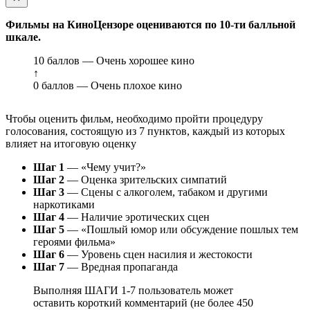
Фильмы на КиноЦензоре оцениваются по 10-ти балльной
шкале.
10 баллов — Очень хорошее кино
↑
0 баллов — Очень плохое кино
Чтобы оценить фильм, необходимо пройти процедуру
голосования, состоящую из 7 пунктов, каждый из которых
влияет на итоговую оценку
Шаг 1
— «Чему учит?»
Шаг 2
— Оценка зрительских симпатий
Шаг 3
— Сцены с алкоголем, табаком и другими
наркотиками
Шаг 4
— Наличие эротических сцен
Шаг 5
— «Пошлый юмор или обсуждение пошлых тем
героями фильма»
Шаг 6
— Уровень сцен насилия и жестокости
Шаг 7
— Вредная пропаганда
Выполняя ШАГИ 1-7 пользователь может
оставить короткий комментарий (не более 450