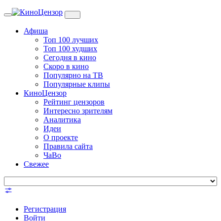
Toggle
navigation
Афиша
Топ 100 лучших
Топ 100 худших
Сегодня в кино
Скоро в кино
Популярно на ТВ
Популярные клипы
КиноЦензор
Рейтинг цензоров
Интересно зрителям
Аналитика
Идеи
О проекте
Правила сайта
ЧаВо
Свежее
Регистрация
Войти