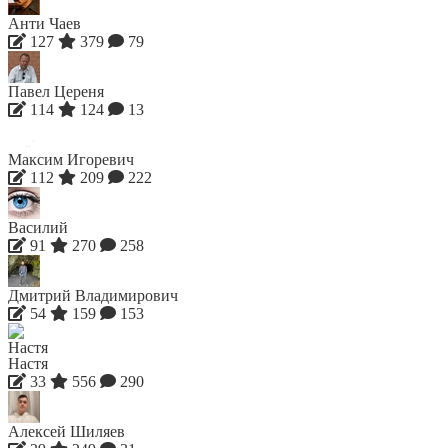
Анти Чаев
127
379
79
Павел Цереня
114
124
13
Максим Игоревич
112
209
222
Василий
91
270
258
Дмитрий Владимирович
54
159
153
Настя
33
556
290
Алексей Шиляев