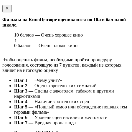
Фильмы на КиноЦензоре оцениваются по 10-ти балльной
шкале.
10 баллов — Очень хорошее кино
↑
0 баллов — Очень плохое кино
Чтобы оценить фильм, необходимо пройти процедуру
голосования, состоящую из 7 пунктов, каждый из которых
влияет на итоговую оценку
Шаг 1
— «Чему учит?»
Шаг 2
— Оценка зрительских симпатий
Шаг 3
— Сцены с алкоголем, табаком и другими
наркотиками
Шаг 4
— Наличие эротических сцен
Шаг 5
— «Пошлый юмор или обсуждение пошлых тем
героями фильма»
Шаг 6
— Уровень сцен насилия и жестокости
Шаг 7
— Вредная пропаганда