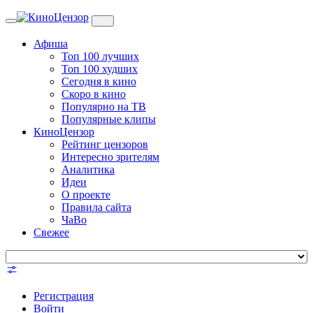
Toggle
navigation
Афиша
Топ 100 лучших
Топ 100 худших
Сегодня в кино
Скоро в кино
Популярно на ТВ
Популярные клипы
КиноЦензор
Рейтинг цензоров
Интересно зрителям
Аналитика
Идеи
О проекте
Правила сайта
ЧаВо
Свежее
Регистрация
Войти