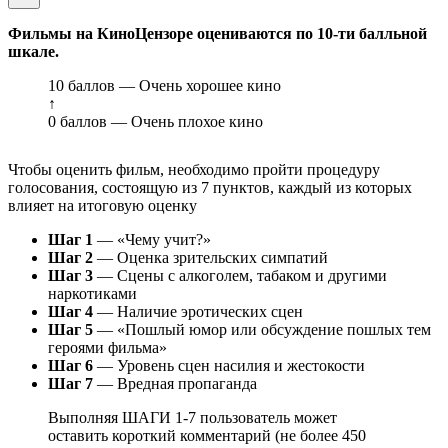
Фильмы на КиноЦензоре оцениваются по 10-ти балльной
шкале.
10 баллов — Очень хорошее кино
↑
0 баллов — Очень плохое кино
Чтобы оценить фильм, необходимо пройти процедуру
голосования, состоящую из 7 пунктов, каждый из которых
влияет на итоговую оценку
Шаг 1
— «Чему учит?»
Шаг 2
— Оценка зрительских симпатий
Шаг 3
— Сцены с алкоголем, табаком и другими
наркотиками
Шаг 4
— Наличие эротических сцен
Шаг 5
— «Пошлый юмор или обсуждение пошлых тем
героями фильма»
Шаг 6
— Уровень сцен насилия и жестокости
Шаг 7
— Вредная пропаганда
Выполняя ШАГИ 1-7 пользователь может
оставить короткий комментарий (не более 450