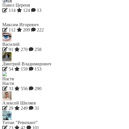
Павел Цереня
114
124
13
Максим Игоревич
112
209
222
Василий
91
270
258
Дмитрий Владимирович
54
159
153
Настя
33
556
290
Алексей Шиляев
29
249
31
Титан "Ревенант"
23
42
101