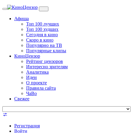
Toggle
navigation
Афиша
Топ 100 лучших
Топ 100 худших
Сегодня в кино
Скоро в кино
Популярно на ТВ
Популярные клипы
КиноЦензор
Рейтинг цензоров
Интересно зрителям
Аналитика
Идеи
О проекте
Правила сайта
ЧаВо
Свежее
Регистрация
Войти