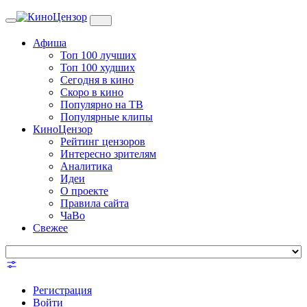
Toggle
navigation
Афиша
Топ 100 лучших
Топ 100 худших
Сегодня в кино
Скоро в кино
Популярно на ТВ
Популярные клипы
КиноЦензор
Рейтинг цензоров
Интересно зрителям
Аналитика
Идеи
О проекте
Правила сайта
ЧаВо
Свежее
Регистрация
Войти