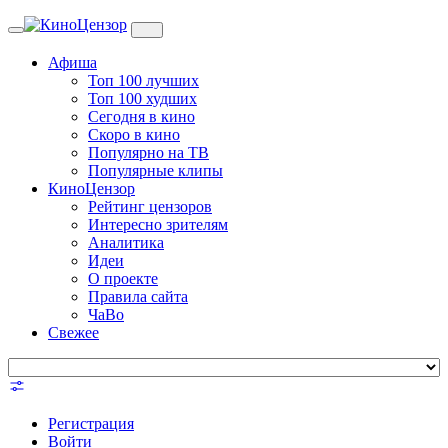
Toggle
navigation
Афиша
Топ 100 лучших
Топ 100 худших
Сегодня в кино
Скоро в кино
Популярно на ТВ
Популярные клипы
КиноЦензор
Рейтинг цензоров
Интересно зрителям
Аналитика
Идеи
О проекте
Правила сайта
ЧаВо
Свежее
Регистрация
Войти