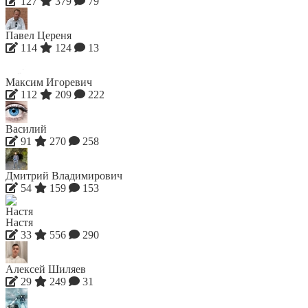
127
379
79
Павел Цереня
114
124
13
Максим Игоревич
112
209
222
Василий
91
270
258
Дмитрий Владимирович
54
159
153
Настя
33
556
290
Алексей Шиляев
29
249
31