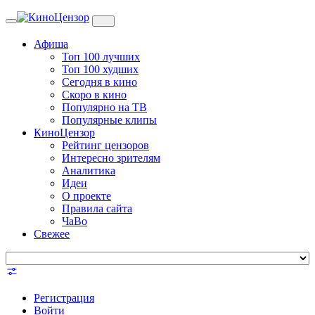
Toggle
navigation
Афиша
Топ 100 лучших
Топ 100 худших
Сегодня в кино
Скоро в кино
Популярно на ТВ
Популярные клипы
КиноЦензор
Рейтинг цензоров
Интересно зрителям
Аналитика
Идеи
О проекте
Правила сайта
ЧаВо
Свежее
Регистрация
Войти