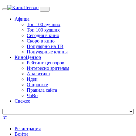
Toggle
navigation
Афиша
Топ 100 лучших
Топ 100 худших
Сегодня в кино
Скоро в кино
Популярно на ТВ
Популярные клипы
КиноЦензор
Рейтинг цензоров
Интересно зрителям
Аналитика
Идеи
О проекте
Правила сайта
ЧаВо
Свежее
Регистрация
Войти