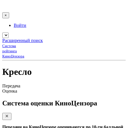
×
Войти
Расширенный поиск
Система
рейтинга
КиноЦензора
Кресло
Передача
Оценка
Система оценки КиноЦензора
Передачи на КиноЦензоре оцениваются по 10-ти балльной