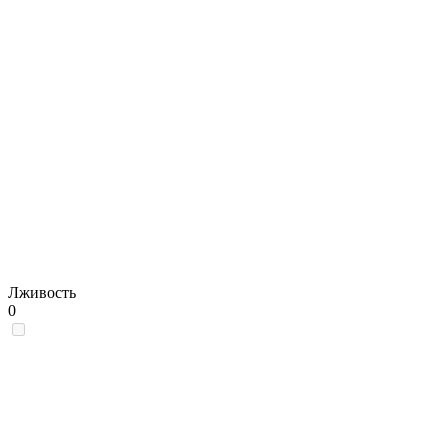
Лживость
0