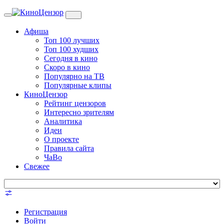
Toggle
navigation
Афиша
Топ 100 лучших
Топ 100 худших
Сегодня в кино
Скоро в кино
Популярно на ТВ
Популярные клипы
КиноЦензор
Рейтинг цензоров
Интересно зрителям
Аналитика
Идеи
О проекте
Правила сайта
ЧаВо
Свежее
Регистрация
Войти