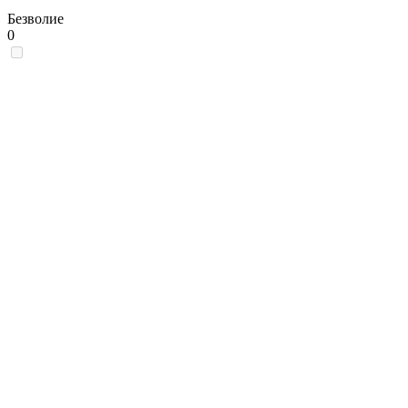
Безволие
0