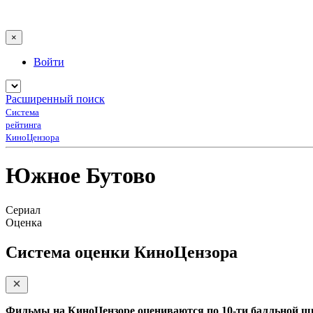
×
Войти
Расширенный поиск
Система
рейтинга
КиноЦензора
Южное Бутово
Сериал
Оценка
Система оценки КиноЦензора
Фильмы на КиноЦензоре оцениваются по 10-ти балльной ш