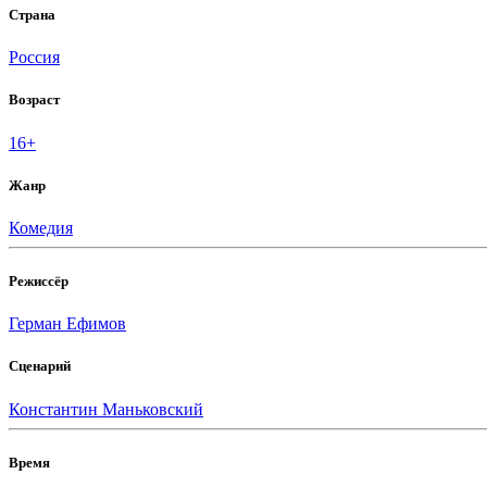
Страна
Россия
Возраст
16+
Жанр
Комедия
Режиссёр
Герман Ефимов
Сценарий
Константин Маньковский
Время