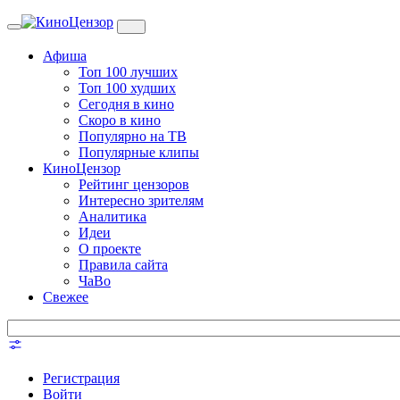
Toggle
navigation
Афиша
Топ 100 лучших
Топ 100 худших
Сегодня в кино
Скоро в кино
Популярно на ТВ
Популярные клипы
КиноЦензор
Рейтинг цензоров
Интересно зрителям
Аналитика
Идеи
О проекте
Правила сайта
ЧаВо
Свежее
Регистрация
Войти