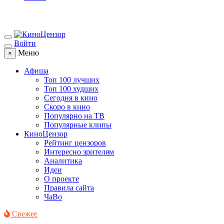
Войти
Меню
×
Афиша
Топ 100 лучших
Топ 100 худших
Сегодня в кино
Скоро в кино
Популярно на ТВ
Популярные клипы
КиноЦензор
Рейтинг цензоров
Интересно зрителям
Аналитика
Идеи
О проекте
Правила сайта
ЧаВо
Свежее