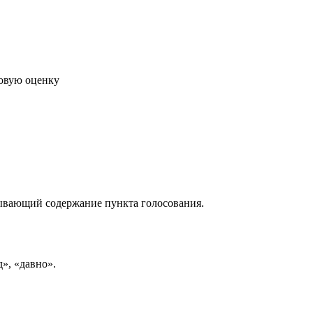
говую оценку
рывающий содержание пункта голосования.
д», «давно».