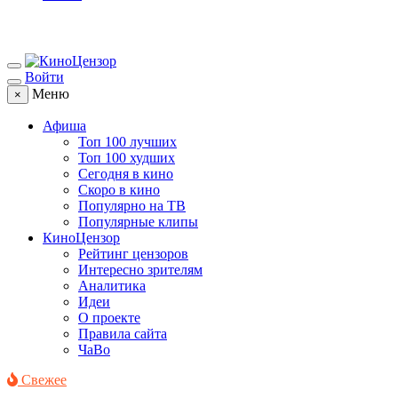
Войти
Меню
×
Афиша
Топ 100 лучших
Топ 100 худших
Сегодня в кино
Скоро в кино
Популярно на ТВ
Популярные клипы
КиноЦензор
Рейтинг цензоров
Интересно зрителям
Аналитика
Идеи
О проекте
Правила сайта
ЧаВо
Свежее