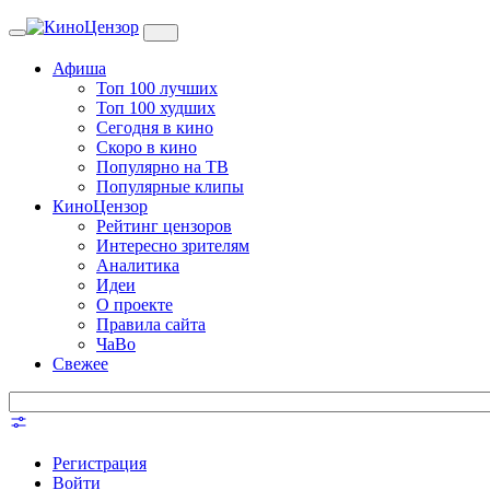
Toggle
navigation
Афиша
Топ 100 лучших
Топ 100 худших
Сегодня в кино
Скоро в кино
Популярно на ТВ
Популярные клипы
КиноЦензор
Рейтинг цензоров
Интересно зрителям
Аналитика
Идеи
О проекте
Правила сайта
ЧаВо
Свежее
Регистрация
Войти