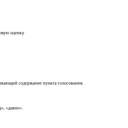
говую оценку
рывающий содержание пункта голосования.
д», «давно».