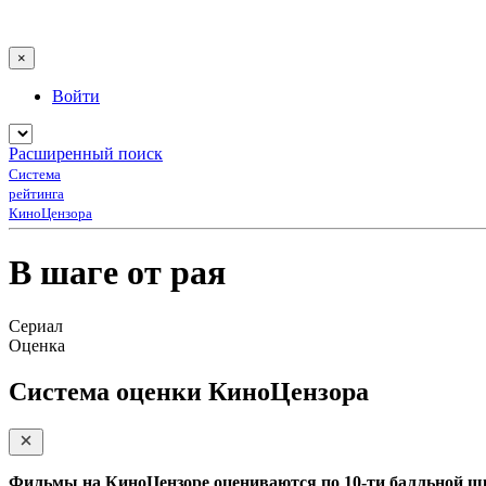
×
Войти
Расширенный поиск
Система
рейтинга
КиноЦензора
В шаге от рая
Сериал
Оценка
Система оценки КиноЦензора
Фильмы на КиноЦензоре оцениваются по 10-ти балльной ш