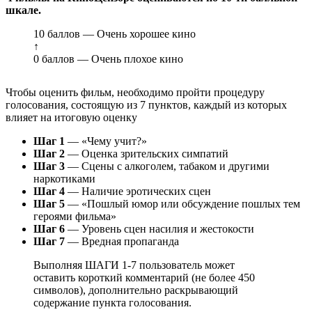
шкале.
10 баллов — Очень хорошее кино
↑
0 баллов — Очень плохое кино
Чтобы оценить фильм, необходимо пройти процедуру
голосования, состоящую из 7 пунктов, каждый из которых
влияет на итоговую оценку
Шаг 1
— «Чему учит?»
Шаг 2
— Оценка зрительских симпатий
Шаг 3
— Сцены с алкоголем, табаком и другими
наркотиками
Шаг 4
— Наличие эротических сцен
Шаг 5
— «Пошлый юмор или обсуждение пошлых тем
героями фильма»
Шаг 6
— Уровень сцен насилия и жестокости
Шаг 7
— Вредная пропаганда
Выполняя ШАГИ 1-7 пользователь может
оставить короткий комментарий (не более 450
символов), дополнительно раскрывающий
содержание пункта голосования.