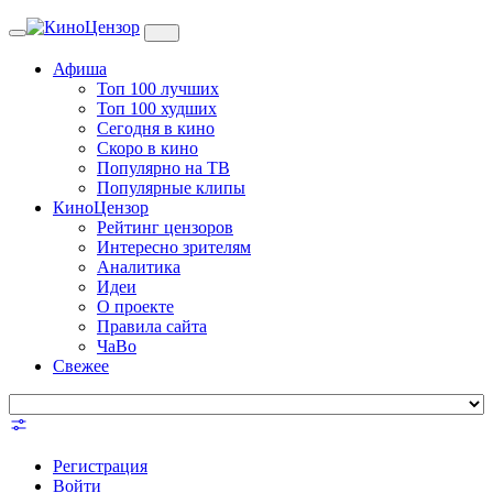
Toggle
navigation
Афиша
Топ 100 лучших
Топ 100 худших
Сегодня в кино
Скоро в кино
Популярно на ТВ
Популярные клипы
КиноЦензор
Рейтинг цензоров
Интересно зрителям
Аналитика
Идеи
О проекте
Правила сайта
ЧаВо
Свежее
Регистрация
Войти