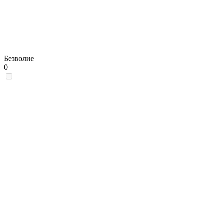
Безволие
0