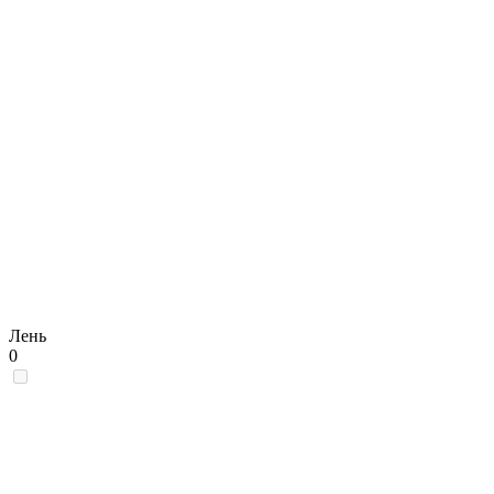
Лень
0