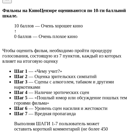
Фильмы на КиноЦензоре оцениваются по 10-ти балльной
шкале.
10 баллов — Очень хорошее кино
↑
0 баллов — Очень плохое кино
Чтобы оценить фильм, необходимо пройти процедуру
голосования, состоящую из 7 пунктов, каждый из которых
влияет на итоговую оценку
Шаг 1
— «Чему учит?»
Шаг 2
— Оценка зрительских симпатий
Шаг 3
— Сцены с алкоголем, табаком и другими
наркотиками
Шаг 4
— Наличие эротических сцен
Шаг 5
— «Пошлый юмор или обсуждение пошлых тем
героями фильма»
Шаг 6
— Уровень сцен насилия и жестокости
Шаг 7
— Вредная пропаганда
Выполняя ШАГИ 1-7 пользователь может
оставить короткий комментарий (не более 450