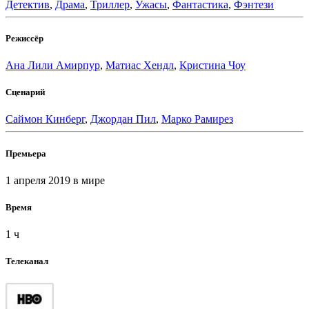
Детектив
,
Драма
,
Триллер
,
Ужасы
,
Фантастика
,
Фэнтези
Режиссёр
Ана Лили Амирпур
,
Матиас Хендл
,
Кристина Чоу
Сценарий
Саймон Кинберг
,
Джордан Пил
,
Марко Рамирез
Премьера
1 апреля 2019
в мире
Время
1 ч
Телеканал