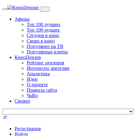
Toggle
navigation
Афиша
Топ 100 лучших
Топ 100 худших
Сегодня в кино
Скоро в кино
Популярно на ТВ
Популярные клипы
КиноЦензор
Рейтинг цензоров
Интересно зрителям
Аналитика
Идеи
О проекте
Правила сайта
ЧаВо
Свежее
Регистрация
Войти