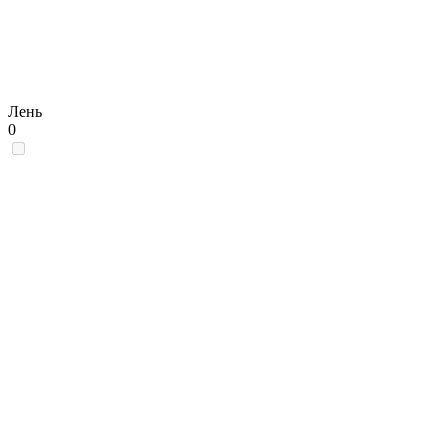
Лень
0