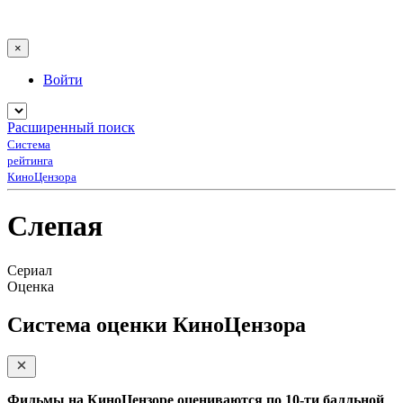
×
Войти
Расширенный поиск
Система
рейтинга
КиноЦензора
Слепая
Сериал
Оценка
Система оценки КиноЦензора
Фильмы на КиноЦензоре оцениваются по 10-ти балльной