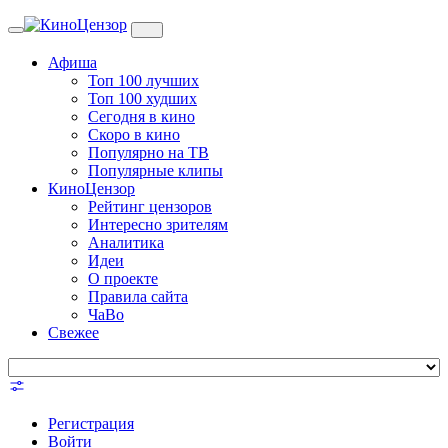
Toggle
navigation
Афиша
Топ 100 лучших
Топ 100 худших
Сегодня в кино
Скоро в кино
Популярно на ТВ
Популярные клипы
КиноЦензор
Рейтинг цензоров
Интересно зрителям
Аналитика
Идеи
О проекте
Правила сайта
ЧаВо
Свежее
Регистрация
Войти