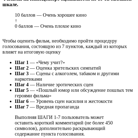
шкале.
10 баллов — Очень хорошее кино
↑
0 баллов — Очень плохое кино
Чтобы оценить фильм, необходимо пройти процедуру
голосования, состоящую из 7 пунктов, каждый из которых
влияет на итоговую оценку
Шаг 1
— «Чему учит?»
Шаг 2
— Оценка зрительских симпатий
Шаг 3
— Сцены с алкоголем, табаком и другими
наркотиками
Шаг 4
— Наличие эротических сцен
Шаг 5
— «Пошлый юмор или обсуждение пошлых тем
героями фильма»
Шаг 6
— Уровень сцен насилия и жестокости
Шаг 7
— Вредная пропаганда
Выполняя ШАГИ 1-7 пользователь может
оставить короткий комментарий (не более 450
символов), дополнительно раскрывающий
содержание пункта голосования.