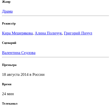
Жанр
Драма
Режиссёр
Кира Мещерякова
,
Алина Поличук
,
Григорий Пичул
Сценарий
Валентина Седлова
Премьера
18 августа 2014
в России
Время
24 мин
Телеканал