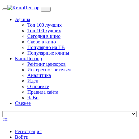
Toggle
navigation
Афиша
Топ 100 лучших
Топ 100 худших
Сегодня в кино
Скоро в кино
Популярно на ТВ
Популярные клипы
КиноЦензор
Рейтинг цензоров
Интересно зрителям
Аналитика
Идеи
О проекте
Правила сайта
ЧаВо
Свежее
Регистрация
Войти