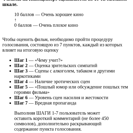
шкале.
10 баллов — Очень хорошее кино
↑
0 баллов — Очень плохое кино
Чтобы оценить фильм, необходимо пройти процедуру
голосования, состоящую из 7 пунктов, каждый из которых
влияет на итоговую оценку
Шаг 1
— «Чему учит?»
Шаг 2
— Оценка зрительских симпатий
Шаг 3
— Сцены с алкоголем, табаком и другими
наркотиками
Шаг 4
— Наличие эротических сцен
Шаг 5
— «Пошлый юмор или обсуждение пошлых тем
героями фильма»
Шаг 6
— Уровень сцен насилия и жестокости
Шаг 7
— Вредная пропаганда
Выполняя ШАГИ 1-7 пользователь может
оставить короткий комментарий (не более 450
символов), дополнительно раскрывающий
содержание пункта голосования.