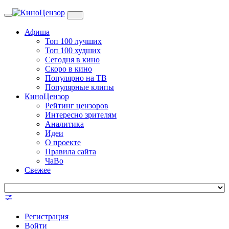
Toggle
navigation
Афиша
Топ 100 лучших
Топ 100 худших
Сегодня в кино
Скоро в кино
Популярно на ТВ
Популярные клипы
КиноЦензор
Рейтинг цензоров
Интересно зрителям
Аналитика
Идеи
О проекте
Правила сайта
ЧаВо
Свежее
Регистрация
Войти