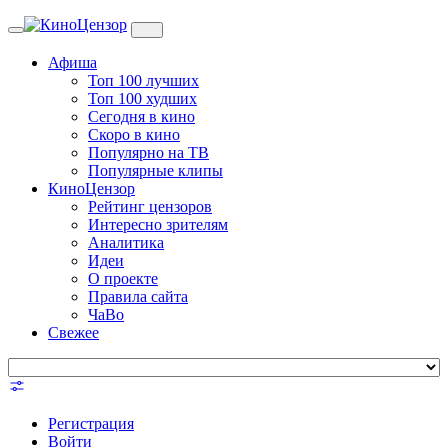
Toggle
navigation
Афиша
Топ 100 лучших
Топ 100 худших
Сегодня в кино
Скоро в кино
Популярно на ТВ
Популярные клипы
КиноЦензор
Рейтинг цензоров
Интересно зрителям
Аналитика
Идеи
О проекте
Правила сайта
ЧаВо
Свежее
Регистрация
Войти