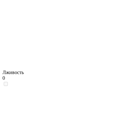
Лживость
0