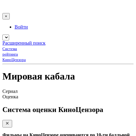
×
Войти
Расширенный поиск
Система
рейтинга
КиноЦензора
Мировая кабала
Сериал
Оценка
Система оценки КиноЦензора
Фильмы на КиноЦензоре оцениваются по 10-ти балльной