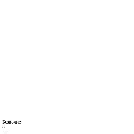
Безволие
0