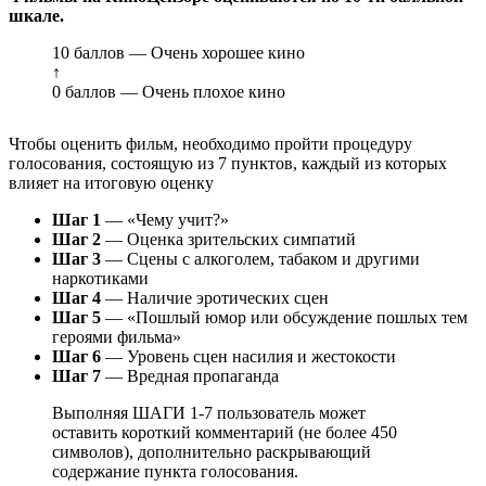
шкале.
10 баллов — Очень хорошее кино
↑
0 баллов — Очень плохое кино
Чтобы оценить фильм, необходимо пройти процедуру
голосования, состоящую из 7 пунктов, каждый из которых
влияет на итоговую оценку
Шаг 1
— «Чему учит?»
Шаг 2
— Оценка зрительских симпатий
Шаг 3
— Сцены с алкоголем, табаком и другими
наркотиками
Шаг 4
— Наличие эротических сцен
Шаг 5
— «Пошлый юмор или обсуждение пошлых тем
героями фильма»
Шаг 6
— Уровень сцен насилия и жестокости
Шаг 7
— Вредная пропаганда
Выполняя ШАГИ 1-7 пользователь может
оставить короткий комментарий (не более 450
символов), дополнительно раскрывающий
содержание пункта голосования.