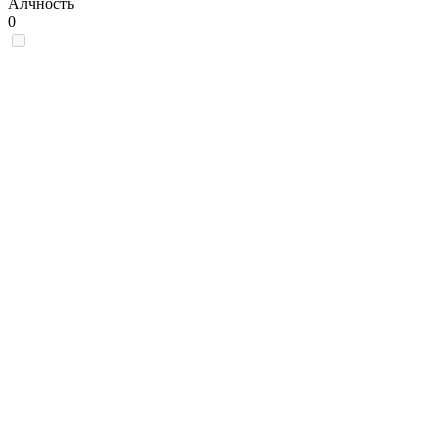
Алчность
0