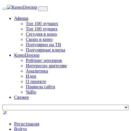
Toggle
navigation
Афиша
Топ 100 лучших
Топ 100 худших
Сегодня в кино
Скоро в кино
Популярно на ТВ
Популярные клипы
КиноЦензор
Рейтинг цензоров
Интересно зрителям
Аналитика
Идеи
О проекте
Правила сайта
ЧаВо
Свежее
Регистрация
Войти