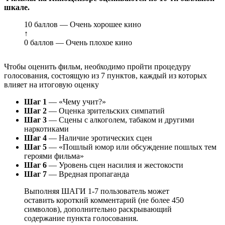
шкале.
10 баллов — Очень хорошее кино
↑
0 баллов — Очень плохое кино
Чтобы оценить фильм, необходимо пройти процедуру
голосования, состоящую из 7 пунктов, каждый из которых
влияет на итоговую оценку
Шаг 1
— «Чему учит?»
Шаг 2
— Оценка зрительских симпатий
Шаг 3
— Сцены с алкоголем, табаком и другими
наркотиками
Шаг 4
— Наличие эротических сцен
Шаг 5
— «Пошлый юмор или обсуждение пошлых тем
героями фильма»
Шаг 6
— Уровень сцен насилия и жестокости
Шаг 7
— Вредная пропаганда
Выполняя ШАГИ 1-7 пользователь может
оставить короткий комментарий (не более 450
символов), дополнительно раскрывающий
содержание пункта голосования.