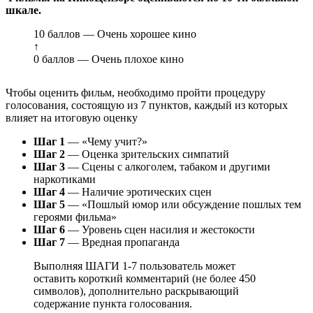
шкале.
10 баллов — Очень хорошее кино
↑
0 баллов — Очень плохое кино
Чтобы оценить фильм, необходимо пройти процедуру
голосования, состоящую из 7 пунктов, каждый из которых
влияет на итоговую оценку
Шаг 1
— «Чему учит?»
Шаг 2
— Оценка зрительских симпатий
Шаг 3
— Сцены с алкоголем, табаком и другими
наркотиками
Шаг 4
— Наличие эротических сцен
Шаг 5
— «Пошлый юмор или обсуждение пошлых тем
героями фильма»
Шаг 6
— Уровень сцен насилия и жестокости
Шаг 7
— Вредная пропаганда
Выполняя ШАГИ 1-7 пользователь может
оставить короткий комментарий (не более 450
символов), дополнительно раскрывающий
содержание пункта голосования.