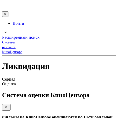
×
Войти
Расширенный поиск
Система
рейтинга
КиноЦензора
Ликвидация
Сериал
Оценка
Система оценки КиноЦензора
Фильмы на КиноЦензоре оцениваются по 10-ти балльной