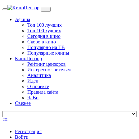
Toggle
navigation
Афиша
Топ 100 лучших
Топ 100 худших
Сегодня в кино
Скоро в кино
Популярно на ТВ
Популярные клипы
КиноЦензор
Рейтинг цензоров
Интересно зрителям
Аналитика
Идеи
О проекте
Правила сайта
ЧаВо
Свежее
Регистрация
Войти