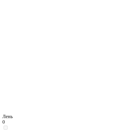
Лень
0