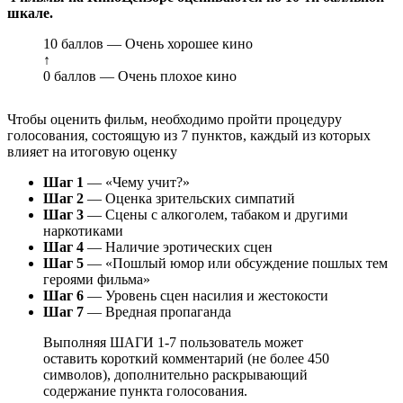
шкале.
10 баллов — Очень хорошее кино
↑
0 баллов — Очень плохое кино
Чтобы оценить фильм, необходимо пройти процедуру
голосования, состоящую из 7 пунктов, каждый из которых
влияет на итоговую оценку
Шаг 1
— «Чему учит?»
Шаг 2
— Оценка зрительских симпатий
Шаг 3
— Сцены с алкоголем, табаком и другими
наркотиками
Шаг 4
— Наличие эротических сцен
Шаг 5
— «Пошлый юмор или обсуждение пошлых тем
героями фильма»
Шаг 6
— Уровень сцен насилия и жестокости
Шаг 7
— Вредная пропаганда
Выполняя ШАГИ 1-7 пользователь может
оставить короткий комментарий (не более 450
символов), дополнительно раскрывающий
содержание пункта голосования.