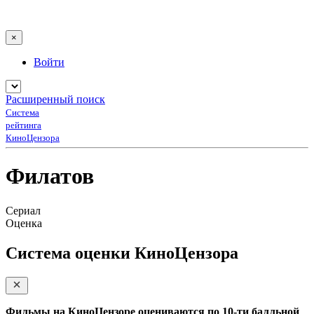
×
Войти
Расширенный поиск
Система
рейтинга
КиноЦензора
Филатов
Сериал
Оценка
Система оценки КиноЦензора
Фильмы на КиноЦензоре оцениваются по 10-ти балльной