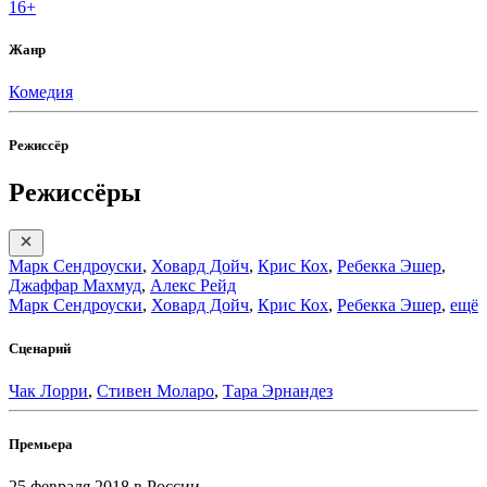
16+
Жанр
Комедия
Режиссёр
Режиссёры
Марк Сендроуски
,
Ховард Дойч
,
Крис Кох
,
Ребекка Эшер
,
Джаффар Махмуд
,
Алекс Рейд
Марк Сендроуски
,
Ховард Дойч
,
Крис Кох
,
Ребекка Эшер
,
ещё
Сценарий
Чак Лорри
,
Стивен Моларо
,
Тара Эрнандез
Премьера
25 февраля 2018
в России