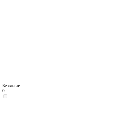
Безволие
0