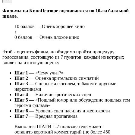
Фильмы на КиноЦензоре оцениваются по 10-ти балльной
шкале.
10 баллов — Очень хорошее кино
↑
0 баллов — Очень плохое кино
Чтобы оценить фильм, необходимо пройти процедуру
голосования, состоящую из 7 пунктов, каждый из которых
влияет на итоговую оценку
Шаг 1
— «Чему учит?»
Шаг 2
— Оценка зрительских симпатий
Шаг 3
— Сцены с алкоголем, табаком и другими
наркотиками
Шаг 4
— Наличие эротических сцен
Шаг 5
— «Пошлый юмор или обсуждение пошлых тем
героями фильма»
Шаг 6
— Уровень сцен насилия и жестокости
Шаг 7
— Вредная пропаганда
Выполняя ШАГИ 1-7 пользователь может
оставить короткий комментарий (не более 450