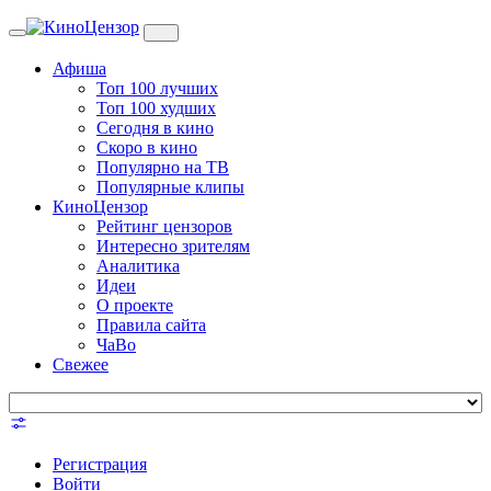
Toggle
navigation
Афиша
Топ 100 лучших
Топ 100 худших
Сегодня в кино
Скоро в кино
Популярно на ТВ
Популярные клипы
КиноЦензор
Рейтинг цензоров
Интересно зрителям
Аналитика
Идеи
О проекте
Правила сайта
ЧаВо
Свежее
Регистрация
Войти