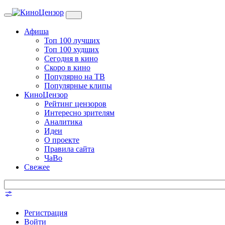
Toggle
navigation
Афиша
Топ 100 лучших
Топ 100 худших
Сегодня в кино
Скоро в кино
Популярно на ТВ
Популярные клипы
КиноЦензор
Рейтинг цензоров
Интересно зрителям
Аналитика
Идеи
О проекте
Правила сайта
ЧаВо
Свежее
Регистрация
Войти