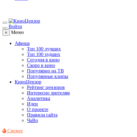
Войти
Меню
×
Афиша
Топ 100 лучших
Топ 100 худших
Сегодня в кино
Скоро в кино
Популярно на ТВ
Популярные клипы
КиноЦензор
Рейтинг цензоров
Интересно зрителям
Аналитика
Идеи
О проекте
Правила сайта
ЧаВо
Свежее