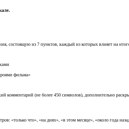
кале.
ия, состоящую из 7 пунктов, каждый из которых влияет на ито
иками
роями фильма»
ий комментарий (не более 450 символов), дополнительно раск
ов: «только что», «на днях», «в этом месяце», «около года наза