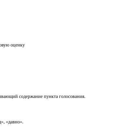
говую оценку
рывающий содержание пункта голосования.
д», «давно».