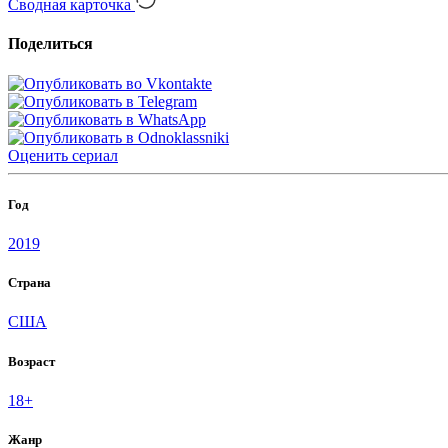
Сводная карточка
Поделиться
Оценить
сериал
Год
2019
Страна
США
Возраст
18+
Жанр