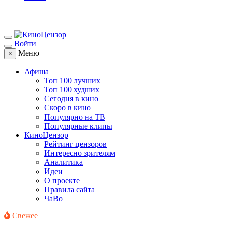
Войти
Меню
×
Афиша
Топ 100 лучших
Топ 100 худших
Сегодня в кино
Скоро в кино
Популярно на ТВ
Популярные клипы
КиноЦензор
Рейтинг цензоров
Интересно зрителям
Аналитика
Идеи
О проекте
Правила сайта
ЧаВо
Свежее