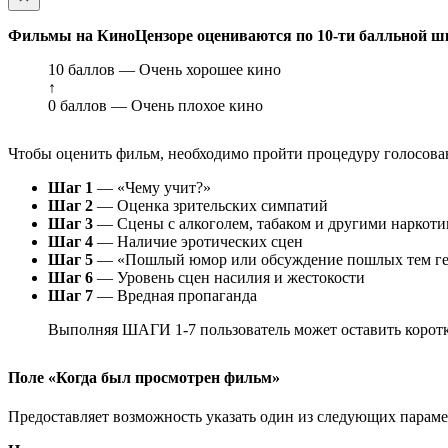
Фильмы на КиноЦензоре оцениваются по 10-ти балльной ш
10 баллов — Очень хорошее кино
↑
0 баллов — Очень плохое кино
Чтобы оценить фильм, необходимо пройти процедуру голосован
Шаг 1
— «Чему учит?»
Шаг 2
— Оценка зрительских симпатий
Шаг 3
— Сцены с алкоголем, табаком и другими наркот
Шаг 4
— Наличие эротических сцен
Шаг 5
— «Пошлый юмор или обсуждение пошлых тем ге
Шаг 6
— Уровень сцен насилия и жестокости
Шаг 7
— Вредная пропаганда
Выполняя ШАГИ 1-7 пользователь может оставить коротк
Поле «Когда был просмотрен фильм»
Предоставляет возможность указать один из следующих параметр