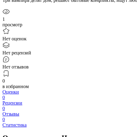
Три вампира делят дом, решают бытовые конфликты, ищут любо
1
просмотр
Нет оценок
Нет рецензий
Нет отзывов
0
в избранном
Оценки
0
Рецензии
0
Отзывы
0
Статистика