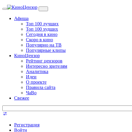
Toggle
navigation
Афиша
Топ 100 лучших
Топ 100 худших
Сегодня в кино
Скоро в кино
Популярно на ТВ
Популярные клипы
КиноЦензор
Рейтинг цензоров
Интересно зрителям
Аналитика
Идеи
О проекте
Правила сайта
ЧаВо
Свежее
Регистрация
Войти