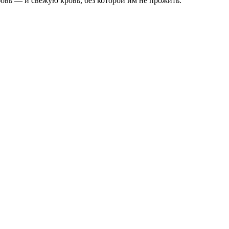
вь — и свежую кровь, без которой им не прожить.