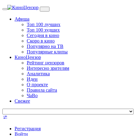
Toggle
navigation
Афиша
Топ 100 лучших
Топ 100 худших
Сегодня в кино
Скоро в кино
Популярно на ТВ
Популярные клипы
КиноЦензор
Рейтинг цензоров
Интересно зрителям
Аналитика
Идеи
О проекте
Правила сайта
ЧаВо
Свежее
Регистрация
Войти