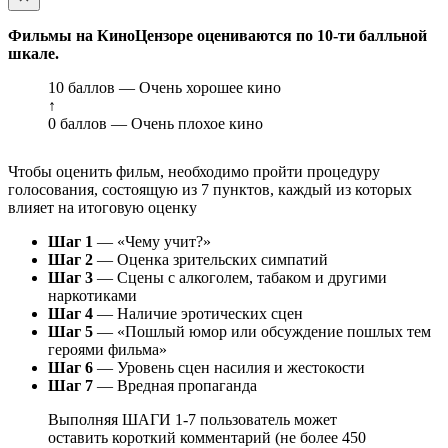
Фильмы на КиноЦензоре оцениваются по 10-ти балльной
шкале.
10 баллов — Очень хорошее кино
↑
0 баллов — Очень плохое кино
Чтобы оценить фильм, необходимо пройти процедуру
голосования, состоящую из 7 пунктов, каждый из которых
влияет на итоговую оценку
Шаг 1
— «Чему учит?»
Шаг 2
— Оценка зрительских симпатий
Шаг 3
— Сцены с алкоголем, табаком и другими
наркотиками
Шаг 4
— Наличие эротических сцен
Шаг 5
— «Пошлый юмор или обсуждение пошлых тем
героями фильма»
Шаг 6
— Уровень сцен насилия и жестокости
Шаг 7
— Вредная пропаганда
Выполняя ШАГИ 1-7 пользователь может
оставить короткий комментарий (не более 450