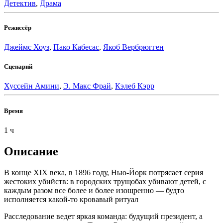
Детектив
,
Драма
Режиссёр
Джеймс Хоуз
,
Пако Кабесас
,
Якоб Вербрюгген
Сценарий
Хуссейн Амини
,
Э. Макс Фрай
,
Кэлеб Кэрр
Время
1 ч
Описание
В конце XIX века, в 1896 году, Нью-Йорк потрясает серия
жестоких убийств: в городских трущобах убивают детей, с
каждым разом все более и более изощренно — будто
исполняется какой-то кровавый ритуал
Расследование ведет яркая команда: будущий президент, а