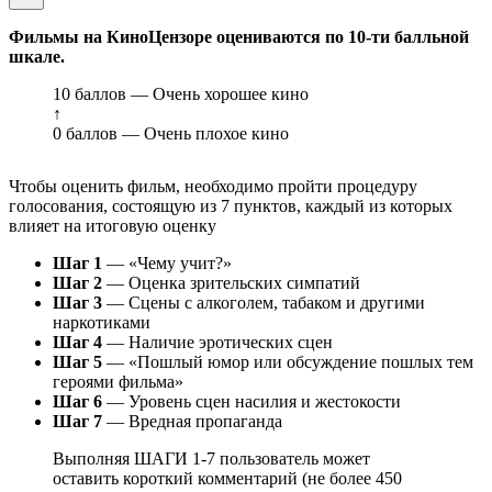
Фильмы на КиноЦензоре оцениваются по 10-ти балльной
шкале.
10 баллов — Очень хорошее кино
↑
0 баллов — Очень плохое кино
Чтобы оценить фильм, необходимо пройти процедуру
голосования, состоящую из 7 пунктов, каждый из которых
влияет на итоговую оценку
Шаг 1
— «Чему учит?»
Шаг 2
— Оценка зрительских симпатий
Шаг 3
— Сцены с алкоголем, табаком и другими
наркотиками
Шаг 4
— Наличие эротических сцен
Шаг 5
— «Пошлый юмор или обсуждение пошлых тем
героями фильма»
Шаг 6
— Уровень сцен насилия и жестокости
Шаг 7
— Вредная пропаганда
Выполняя ШАГИ 1-7 пользователь может
оставить короткий комментарий (не более 450