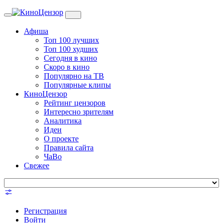
Toggle
navigation
Афиша
Топ 100 лучших
Топ 100 худших
Сегодня в кино
Скоро в кино
Популярно на ТВ
Популярные клипы
КиноЦензор
Рейтинг цензоров
Интересно зрителям
Аналитика
Идеи
О проекте
Правила сайта
ЧаВо
Свежее
Регистрация
Войти