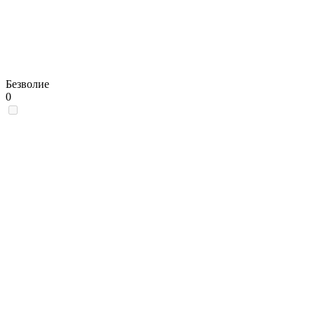
Безволие
0