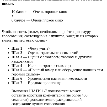
шкале.
10 баллов — Очень хорошее кино
↑
0 баллов — Очень плохое кино
Чтобы оценить фильм, необходимо пройти процедуру
голосования, состоящую из 7 пунктов, каждый из которых
влияет на итоговую оценку
Шаг 1
— «Чему учит?»
Шаг 2
— Оценка зрительских симпатий
Шаг 3
— Сцены с алкоголем, табаком и другими
наркотиками
Шаг 4
— Наличие эротических сцен
Шаг 5
— «Пошлый юмор или обсуждение пошлых тем
героями фильма»
Шаг 6
— Уровень сцен насилия и жестокости
Шаг 7
— Вредная пропаганда
Выполняя ШАГИ 1-7 пользователь может
оставить короткий комментарий (не более 450
символов), дополнительно раскрывающий
содержание пункта голосования.