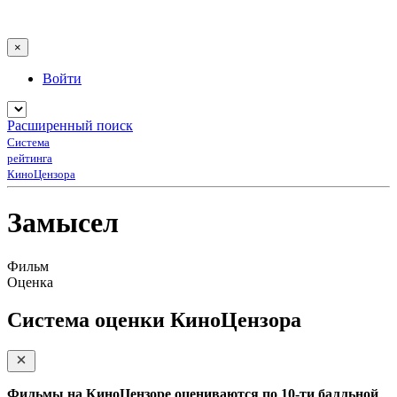
×
Войти
Расширенный поиск
Система
рейтинга
КиноЦензора
Замысел
Фильм
Оценка
Система оценки КиноЦензора
Фильмы на КиноЦензоре оцениваются по 10-ти балльной