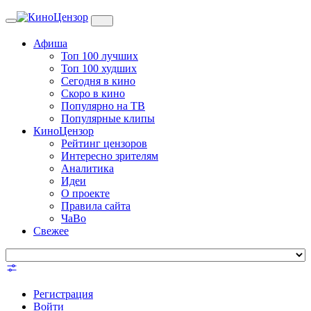
Toggle
navigation
Афиша
Топ 100 лучших
Топ 100 худших
Сегодня в кино
Скоро в кино
Популярно на ТВ
Популярные клипы
КиноЦензор
Рейтинг цензоров
Интересно зрителям
Аналитика
Идеи
О проекте
Правила сайта
ЧаВо
Свежее
Регистрация
Войти