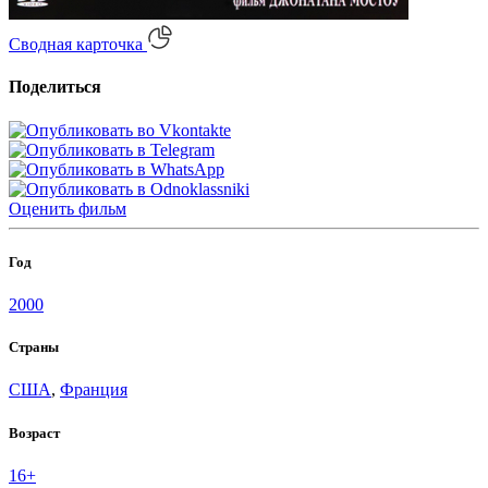
Сводная карточка
Поделиться
Оценить
фильм
Год
2000
Страны
США
,
Франция
Возраст
16+