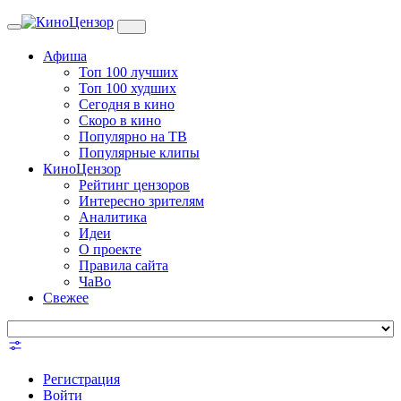
Toggle
navigation
Афиша
Топ 100 лучших
Топ 100 худших
Сегодня в кино
Скоро в кино
Популярно на ТВ
Популярные клипы
КиноЦензор
Рейтинг цензоров
Интересно зрителям
Аналитика
Идеи
О проекте
Правила сайта
ЧаВо
Свежее
Регистрация
Войти