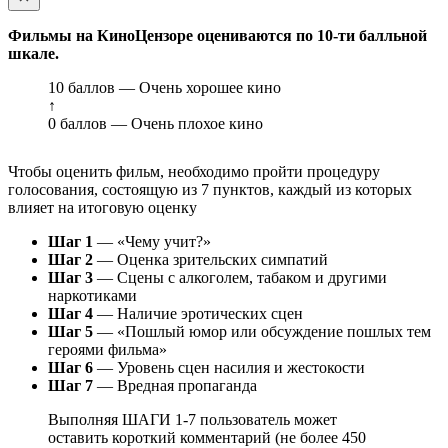
Фильмы на КиноЦензоре оцениваются по 10-ти балльной
шкале.
10 баллов — Очень хорошее кино
↑
0 баллов — Очень плохое кино
Чтобы оценить фильм, необходимо пройти процедуру
голосования, состоящую из 7 пунктов, каждый из которых
влияет на итоговую оценку
Шаг 1
— «Чему учит?»
Шаг 2
— Оценка зрительских симпатий
Шаг 3
— Сцены с алкоголем, табаком и другими
наркотиками
Шаг 4
— Наличие эротических сцен
Шаг 5
— «Пошлый юмор или обсуждение пошлых тем
героями фильма»
Шаг 6
— Уровень сцен насилия и жестокости
Шаг 7
— Вредная пропаганда
Выполняя ШАГИ 1-7 пользователь может
оставить короткий комментарий (не более 450