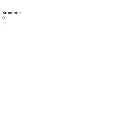
Безволие
0