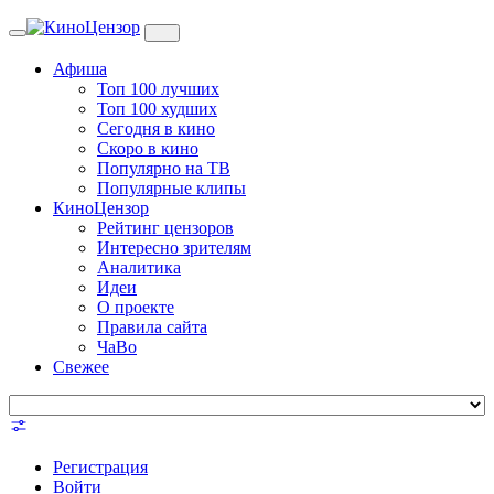
Toggle
navigation
Афиша
Топ 100 лучших
Топ 100 худших
Сегодня в кино
Скоро в кино
Популярно на ТВ
Популярные клипы
КиноЦензор
Рейтинг цензоров
Интересно зрителям
Аналитика
Идеи
О проекте
Правила сайта
ЧаВо
Свежее
Регистрация
Войти