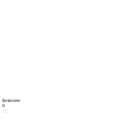
Безволие
0