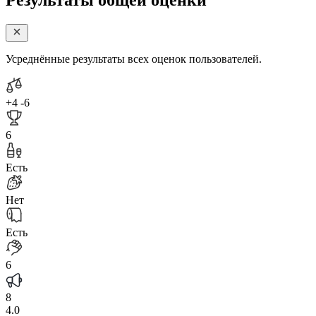
Усреднённые результаты всех оценок пользователей.
+4
-6
6
Есть
Нет
Есть
6
8
4.0