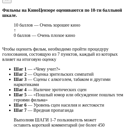
Фильмы на КиноЦензоре оцениваются по 10-ти балльной
шкале.
10 баллов — Очень хорошее кино
↑
0 баллов — Очень плохое кино
Чтобы оценить фильм, необходимо пройти процедуру
голосования, состоящую из 7 пунктов, каждый из которых
влияет на итоговую оценку
Шаг 1
— «Чему учит?»
Шаг 2
— Оценка зрительских симпатий
Шаг 3
— Сцены с алкоголем, табаком и другими
наркотиками
Шаг 4
— Наличие эротических сцен
Шаг 5
— «Пошлый юмор или обсуждение пошлых тем
героями фильма»
Шаг 6
— Уровень сцен насилия и жестокости
Шаг 7
— Вредная пропаганда
Выполняя ШАГИ 1-7 пользователь может
оставить короткий комментарий (не более 450