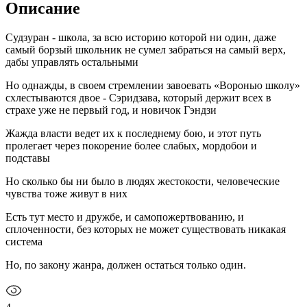
Описание
Судзуран - школа, за всю историю которой ни один, даже
самый борзый школьник не сумел забраться на самый верх,
дабы управлять остальными
Но однажды, в своем стремлении завоевать «Воронью школу»
схлестываются двое - Сэридзава, который держит всех в
страхе уже не первый год, и новичок Гэндзи
Жажда власти ведет их к последнему бою, и этот путь
пролегает через покорение более слабых, мордобои и
подставы
Но сколько бы ни было в людях жестокости, человеческие
чувства тоже живут в них
Есть тут место и дружбе, и самопожертвованию, и
сплоченности, без которых не может существовать никакая
система
Но, по закону жанра, должен остаться только один.