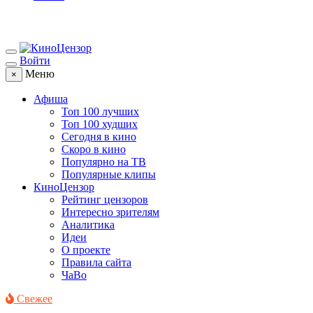
Войти
Меню
×
Афиша
Топ 100 лучших
Топ 100 худших
Сегодня в кино
Скоро в кино
Популярно на ТВ
Популярные клипы
КиноЦензор
Рейтинг цензоров
Интересно зрителям
Аналитика
Идеи
О проекте
Правила сайта
ЧаВо
Свежее