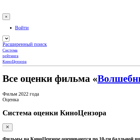
×
Войти
Расширенный поиск
Система
рейтинга
КиноЦензора
Все оценки фильма «
Волшебн
Фильм 2022 года
Оценка
Система оценки КиноЦензора
Фильмы на КиноЦензоре оцениваются по 10-ти балльной ш