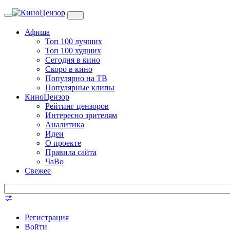
Toggle
navigation
Афиша
Топ 100 лучших
Топ 100 худших
Сегодня в кино
Скоро в кино
Популярно на ТВ
Популярные клипы
КиноЦензор
Рейтинг цензоров
Интересно зрителям
Аналитика
Идеи
О проекте
Правила сайта
ЧаВо
Свежее
Регистрация
Войти