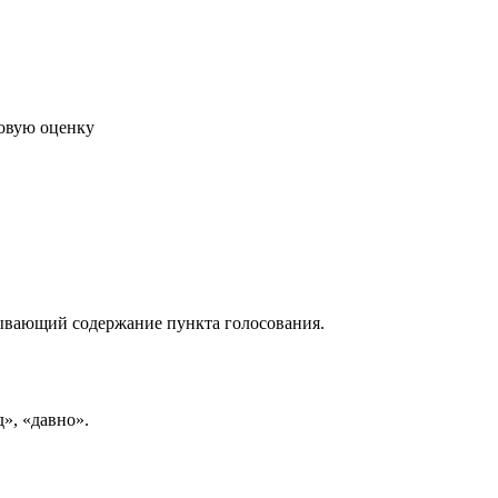
говую оценку
рывающий содержание пункта голосования.
д», «давно».