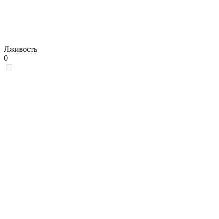
Лживость
0