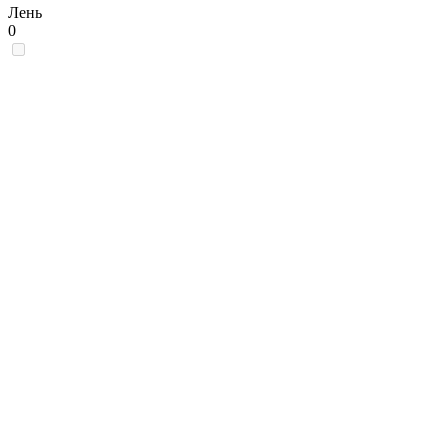
Лень
0