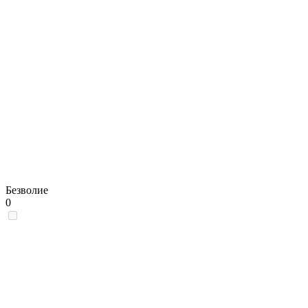
Безволие
0