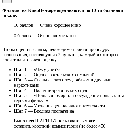
Фильмы на КиноЦензоре оцениваются по 10-ти балльной
шкале.
10 баллов — Очень хорошее кино
↑
0 баллов — Очень плохое кино
Чтобы оценить фильм, необходимо пройти процедуру
голосования, состоящую из 7 пунктов, каждый из которых
влияет на итоговую оценку
Шаг 1
— «Чему учит?»
Шаг 2
— Оценка зрительских симпатий
Шаг 3
— Сцены с алкоголем, табаком и другими
наркотиками
Шаг 4
— Наличие эротических сцен
Шаг 5
— «Пошлый юмор или обсуждение пошлых тем
героями фильма»
Шаг 6
— Уровень сцен насилия и жестокости
Шаг 7
— Вредная пропаганда
Выполняя ШАГИ 1-7 пользователь может
оставить короткий комментарий (не более 450