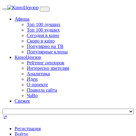
Toggle
navigation
Афиша
Топ 100 лучших
Топ 100 худших
Сегодня в кино
Скоро в кино
Популярно на ТВ
Популярные клипы
КиноЦензор
Рейтинг цензоров
Интересно зрителям
Аналитика
Идеи
О проекте
Правила сайта
ЧаВо
Свежее
Регистрация
Войти