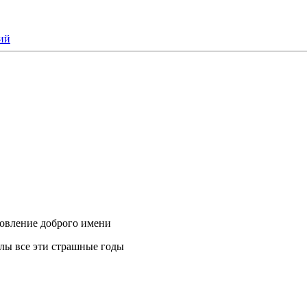
ий
новление доброго имени
илы все эти страшные годы