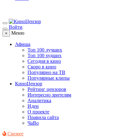
Войти
Меню
×
Афиша
Топ 100 лучших
Топ 100 худших
Сегодня в кино
Скоро в кино
Популярно на ТВ
Популярные клипы
КиноЦензор
Рейтинг цензоров
Интересно зрителям
Аналитика
Идеи
О проекте
Правила сайта
ЧаВо
Свежее