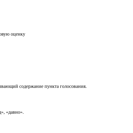
говую оценку
рывающий содержание пункта голосования.
д», «давно».