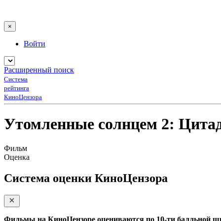
×
Войти
Расширенный поиск
Система
рейтинга
КиноЦензора
Утомленные солнцем 2: Цита
Фильм
Оценка
Система оценки КиноЦензора
Фильмы на КиноЦензоре оцениваются по 10-ти балльной ш