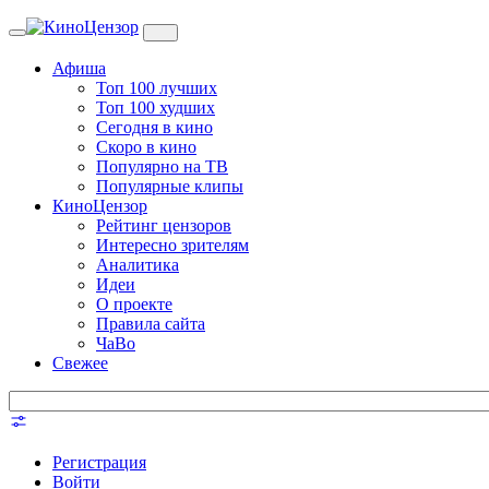
Toggle
navigation
Афиша
Топ 100 лучших
Топ 100 худших
Сегодня в кино
Скоро в кино
Популярно на ТВ
Популярные клипы
КиноЦензор
Рейтинг цензоров
Интересно зрителям
Аналитика
Идеи
О проекте
Правила сайта
ЧаВо
Свежее
Регистрация
Войти