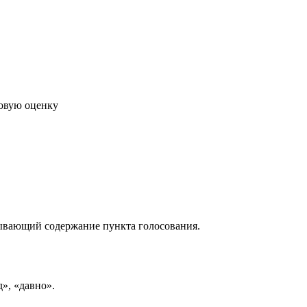
говую оценку
рывающий содержание пункта голосования.
д», «давно».