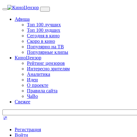
Toggle
navigation
Афиша
Топ 100 лучших
Топ 100 худших
Сегодня в кино
Скоро в кино
Популярно на ТВ
Популярные клипы
КиноЦензор
Рейтинг цензоров
Интересно зрителям
Аналитика
Идеи
О проекте
Правила сайта
ЧаВо
Свежее
Регистрация
Войти