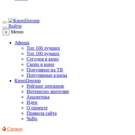
Войти
Меню
×
Афиша
Топ 100 лучших
Топ 100 худших
Сегодня в кино
Скоро в кино
Популярно на ТВ
Популярные клипы
КиноЦензор
Рейтинг цензоров
Интересно зрителям
Аналитика
Идеи
О проекте
Правила сайта
ЧаВо
Свежее