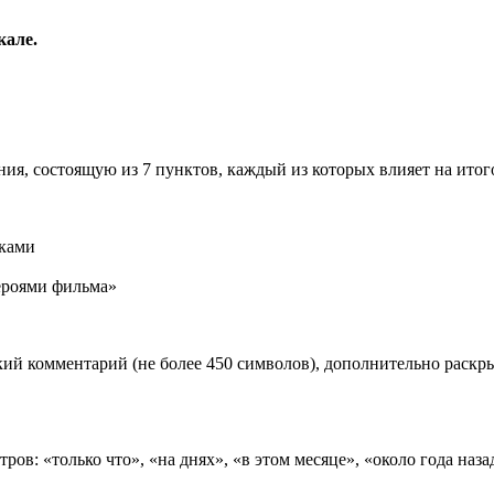
кале.
ия, состоящую из 7 пунктов, каждый из которых влияет на ито
иками
роями фильма»
ий комментарий (не более 450 символов), дополнительно раск
ов: «только что», «на днях», «в этом месяце», «около года наза