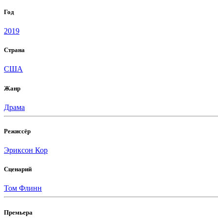
Год
2019
Страна
США
Жанр
Драма
Режиссёр
Эриксон Кор
Сценарий
Том Флинн
Премьера