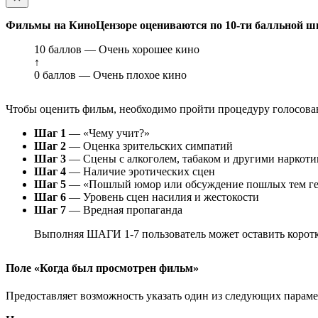
Фильмы на КиноЦензоре оцениваются по 10-ти балльной ш
10 баллов — Очень хорошее кино
↑
0 баллов — Очень плохое кино
Чтобы оценить фильм, необходимо пройти процедуру голосован
Шаг 1
— «Чему учит?»
Шаг 2
— Оценка зрительских симпатий
Шаг 3
— Сцены с алкоголем, табаком и другими наркот
Шаг 4
— Наличие эротических сцен
Шаг 5
— «Пошлый юмор или обсуждение пошлых тем ге
Шаг 6
— Уровень сцен насилия и жестокости
Шаг 7
— Вредная пропаганда
Выполняя ШАГИ 1-7 пользователь может оставить коротк
Поле «Когда был просмотрен фильм»
Предоставляет возможность указать один из следующих параметр