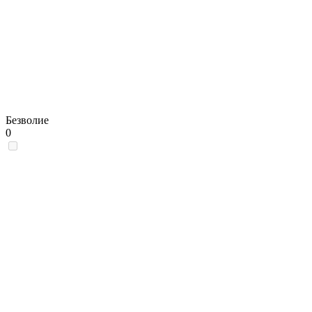
Безволие
0