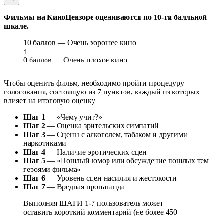
Фильмы на КиноЦензоре оцениваются по 10-ти балльной
шкале.
10 баллов — Очень хорошее кино
↑
0 баллов — Очень плохое кино
Чтобы оценить фильм, необходимо пройти процедуру
голосования, состоящую из 7 пунктов, каждый из которых
влияет на итоговую оценку
Шаг 1
— «Чему учит?»
Шаг 2
— Оценка зрительских симпатий
Шаг 3
— Сцены с алкоголем, табаком и другими
наркотиками
Шаг 4
— Наличие эротических сцен
Шаг 5
— «Пошлый юмор или обсуждение пошлых тем
героями фильма»
Шаг 6
— Уровень сцен насилия и жестокости
Шаг 7
— Вредная пропаганда
Выполняя ШАГИ 1-7 пользователь может
оставить короткий комментарий (не более 450