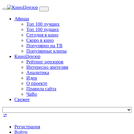
Toggle
navigation
Афиша
Топ 100 лучших
Топ 100 худших
Сегодня в кино
Скоро в кино
Популярно на ТВ
Популярные клипы
КиноЦензор
Рейтинг цензоров
Интересно зрителям
Аналитика
Идеи
О проекте
Правила сайта
ЧаВо
Свежее
Регистрация
Войти