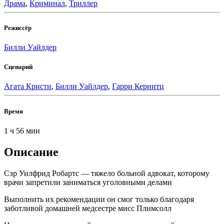
Драма
,
Криминал
,
Триллер
Режиссёр
Билли Уайлдер
Сценарий
Агата Кристи
,
Билли Уайлдер
,
Гарри Кернитц
Время
1 ч 56 мин
Описание
Сэр Уилфрид Робартс — тяжело больной адвокат, которому
врачи запретили заниматься уголовными делами
Выполнить их рекомендации он смог только благодаря
заботливой домашней медсестре мисс Плимсолл