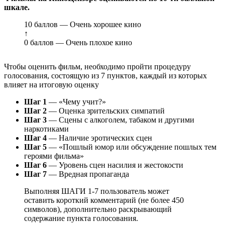
шкале.
10 баллов — Очень хорошее кино
↑
0 баллов — Очень плохое кино
Чтобы оценить фильм, необходимо пройти процедуру
голосования, состоящую из 7 пунктов, каждый из которых
влияет на итоговую оценку
Шаг 1
— «Чему учит?»
Шаг 2
— Оценка зрительских симпатий
Шаг 3
— Сцены с алкоголем, табаком и другими
наркотиками
Шаг 4
— Наличие эротических сцен
Шаг 5
— «Пошлый юмор или обсуждение пошлых тем
героями фильма»
Шаг 6
— Уровень сцен насилия и жестокости
Шаг 7
— Вредная пропаганда
Выполняя ШАГИ 1-7 пользователь может
оставить короткий комментарий (не более 450
символов), дополнительно раскрывающий
содержание пункта голосования.