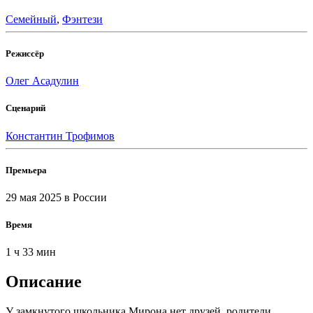
Семейный
,
Фэнтези
Режиссёр
Олег Асадулин
Сценарий
Константин Трофимов
Премьера
29 мая 2025
в России
Время
1 ч 33 мин
Описание
У замкнутого школьника Мирона нет друзей, родители