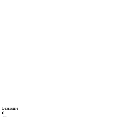
Безволие
0