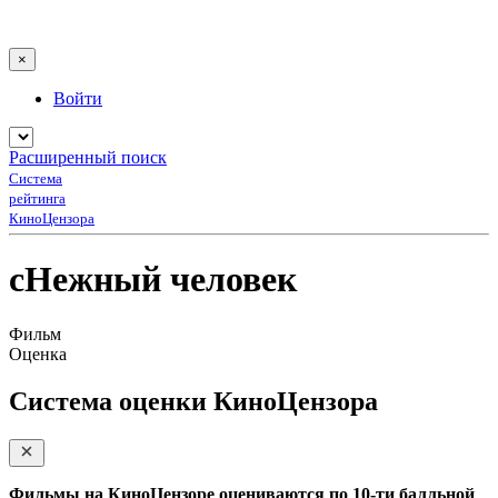
×
Войти
Расширенный поиск
Система
рейтинга
КиноЦензора
сНежный человек
Фильм
Оценка
Система оценки КиноЦензора
Фильмы на КиноЦензоре оцениваются по 10-ти балльной