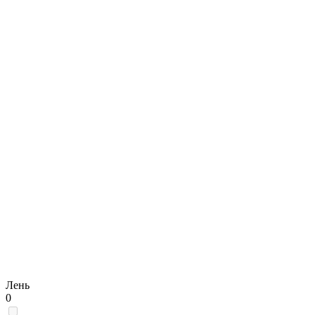
Лень
0