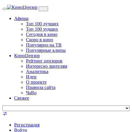
Toggle
navigation
Афиша
Топ 100 лучших
Топ 100 худших
Сегодня в кино
Скоро в кино
Популярно на ТВ
Популярные клипы
КиноЦензор
Рейтинг цензоров
Интересно зрителям
Аналитика
Идеи
О проекте
Правила сайта
ЧаВо
Свежее
Регистрация
Войти