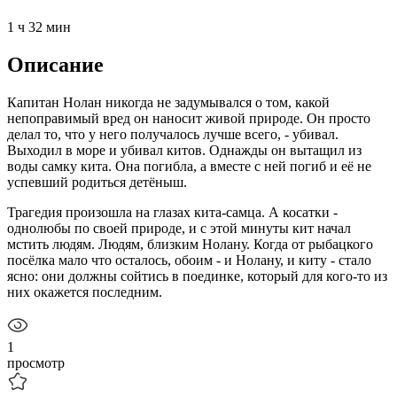
1 ч 32 мин
Описание
Капитан Нолан никогда не задумывался о том, какой
непоправимый вред он наносит живой природе. Он просто
делал то, что у него получалось лучше всего, - убивал.
Выходил в море и убивал китов. Однажды он вытащил из
воды самку кита. Она погибла, а вместе с ней погиб и её не
успевший родиться детёныш.
Трагедия произошла на глазах кита-самца. А косатки -
однолюбы по своей природе, и с этой минуты кит начал
мстить людям. Людям, близким Нолану. Когда от рыбацкого
посёлка мало что осталось, обоим - и Нолану, и киту - стало
ясно: они должны сойтись в поединке, который для кого-то из
них окажется последним.
1
просмотр