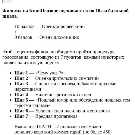
Фильмы на КиноЦензоре оцениваются по 10-ти балльной
шкале.
10 баллов — Очень хорошее кино
↑
0 баллов — Очень плохое кино
Чтобы оценить фильм, необходимо пройти процедуру
голосования, состоящую из 7 пунктов, каждый из которых
влияет на итоговую оценку
Шаг 1
— «Чему учит?»
Шаг 2
— Оценка зрительских симпатий
Шаг 3
— Сцены с алкоголем, табаком и другими
наркотиками
Шаг 4
— Наличие эротических сцен
Шаг 5
— «Пошлый юмор или обсуждение пошлых тем
героями фильма»
Шаг 6
— Уровень сцен насилия и жестокости
Шаг 7
— Вредная пропаганда
Выполняя ШАГИ 1-7 пользователь может
оставить короткий комментарий (не более 450