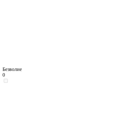
Безволие
0