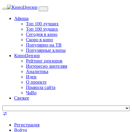
Toggle
navigation
Афиша
Топ 100 лучших
Топ 100 худших
Сегодня в кино
Скоро в кино
Популярно на ТВ
Популярные клипы
КиноЦензор
Рейтинг цензоров
Интересно зрителям
Аналитика
Идеи
О проекте
Правила сайта
ЧаВо
Свежее
Регистрация
Войти