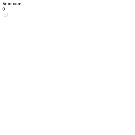
Безволие
0