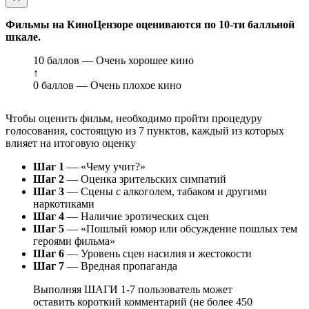
Фильмы на КиноЦензоре оцениваются по 10-ти балльной
шкале.
10 баллов — Очень хорошее кино
↑
0 баллов — Очень плохое кино
Чтобы оценить фильм, необходимо пройти процедуру
голосования, состоящую из 7 пунктов, каждый из которых
влияет на итоговую оценку
Шаг 1
— «Чему учит?»
Шаг 2
— Оценка зрительских симпатий
Шаг 3
— Сцены с алкоголем, табаком и другими
наркотиками
Шаг 4
— Наличие эротических сцен
Шаг 5
— «Пошлый юмор или обсуждение пошлых тем
героями фильма»
Шаг 6
— Уровень сцен насилия и жестокости
Шаг 7
— Вредная пропаганда
Выполняя ШАГИ 1-7 пользователь может
оставить короткий комментарий (не более 450