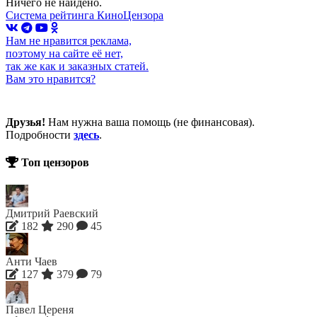
Ничего не найдено.
Система рейтинга КиноЦензора
Нам не нравится реклама,
поэтому на сайте её нет,
так же как и заказных статей.
Вам это нравится?
Друзья!
Нам нужна ваша помощь (не финансовая).
Подробности
здесь
.
Топ цензоров
Дмитрий Раевский
182
290
45
Анти Чаев
127
379
79
Павел Цереня