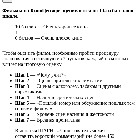
Фильмы на КиноЦензоре оцениваются по 10-ти балльной
шкале.
10 баллов — Очень хорошее кино
↑
0 баллов — Очень плохое кино
Чтобы оценить фильм, необходимо пройти процедуру
голосования, состоящую из 7 пунктов, каждый из которых
влияет на итоговую оценку
Шаг 1
— «Чему учит?»
Шаг 2
— Оценка зрительских симпатий
Шаг 3
— Сцены с алкоголем, табаком и другими
наркотиками
Шаг 4
— Наличие эротических сцен
Шаг 5
— «Пошлый юмор или обсуждение пошлых тем
героями фильма»
Шаг 6
— Уровень сцен насилия и жестокости
Шаг 7
— Вредная пропаганда
Выполняя ШАГИ 1-7 пользователь может
оставить короткий комментарий (не более 450