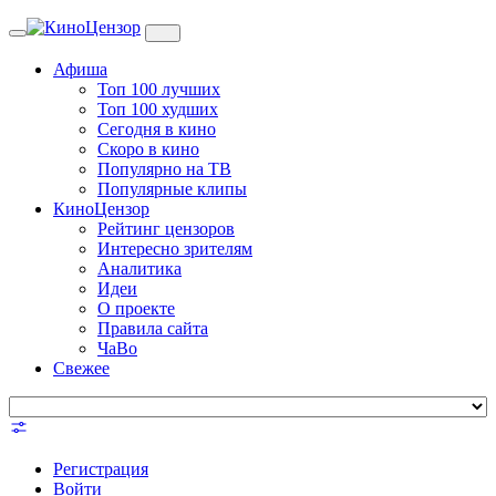
Toggle
navigation
Афиша
Топ 100 лучших
Топ 100 худших
Сегодня в кино
Скоро в кино
Популярно на ТВ
Популярные клипы
КиноЦензор
Рейтинг цензоров
Интересно зрителям
Аналитика
Идеи
О проекте
Правила сайта
ЧаВо
Свежее
Регистрация
Войти