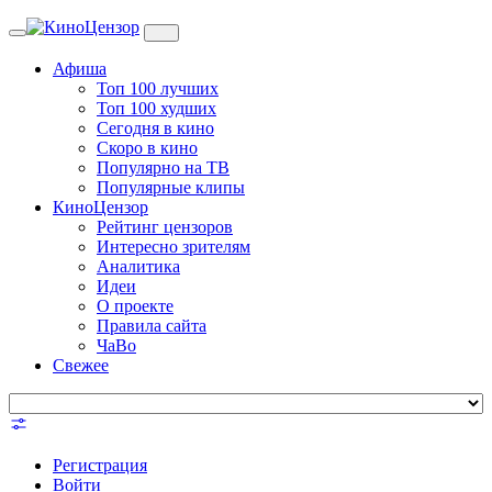
Toggle
navigation
Афиша
Топ 100 лучших
Топ 100 худших
Сегодня в кино
Скоро в кино
Популярно на ТВ
Популярные клипы
КиноЦензор
Рейтинг цензоров
Интересно зрителям
Аналитика
Идеи
О проекте
Правила сайта
ЧаВо
Свежее
Регистрация
Войти