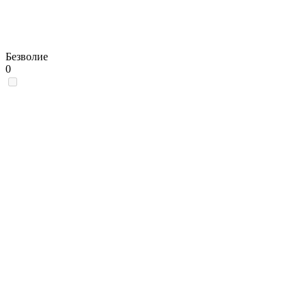
Безволие
0