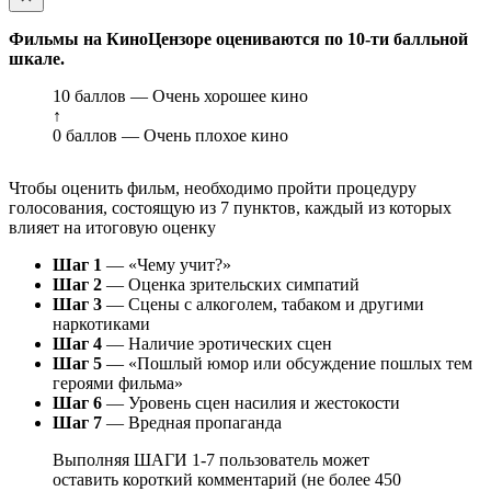
Фильмы на КиноЦензоре оцениваются по 10-ти балльной
шкале.
10 баллов — Очень хорошее кино
↑
0 баллов — Очень плохое кино
Чтобы оценить фильм, необходимо пройти процедуру
голосования, состоящую из 7 пунктов, каждый из которых
влияет на итоговую оценку
Шаг 1
— «Чему учит?»
Шаг 2
— Оценка зрительских симпатий
Шаг 3
— Сцены с алкоголем, табаком и другими
наркотиками
Шаг 4
— Наличие эротических сцен
Шаг 5
— «Пошлый юмор или обсуждение пошлых тем
героями фильма»
Шаг 6
— Уровень сцен насилия и жестокости
Шаг 7
— Вредная пропаганда
Выполняя ШАГИ 1-7 пользователь может
оставить короткий комментарий (не более 450