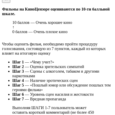
Фильмы на КиноЦензоре оцениваются по 10-ти балльной
шкале.
10 баллов — Очень хорошее кино
↑
0 баллов — Очень плохое кино
Чтобы оценить фильм, необходимо пройти процедуру
голосования, состоящую из 7 пунктов, каждый из которых
влияет на итоговую оценку
Шаг 1
— «Чему учит?»
Шаг 2
— Оценка зрительских симпатий
Шаг 3
— Сцены с алкоголем, табаком и другими
наркотиками
Шаг 4
— Наличие эротических сцен
Шаг 5
— «Пошлый юмор или обсуждение пошлых тем
героями фильма»
Шаг 6
— Уровень сцен насилия и жестокости
Шаг 7
— Вредная пропаганда
Выполняя ШАГИ 1-7 пользователь может
оставить короткий комментарий (не более 450