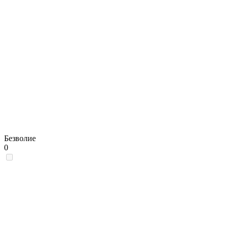
Безволие
0