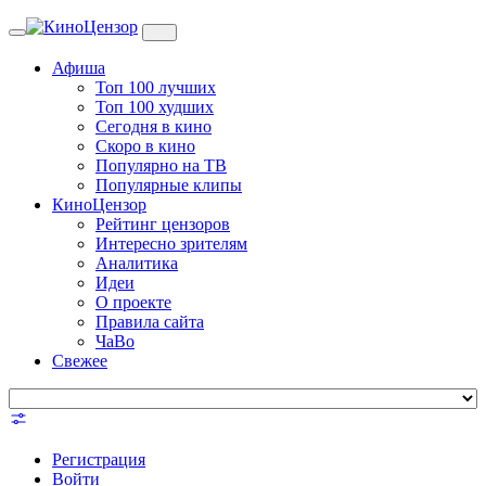
Toggle
navigation
Афиша
Топ 100 лучших
Топ 100 худших
Сегодня в кино
Скоро в кино
Популярно на ТВ
Популярные клипы
КиноЦензор
Рейтинг цензоров
Интересно зрителям
Аналитика
Идеи
О проекте
Правила сайта
ЧаВо
Свежее
Регистрация
Войти