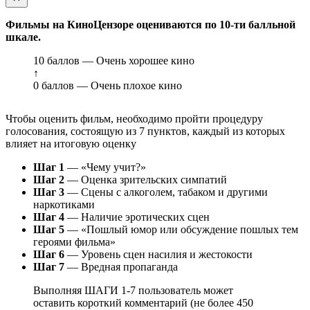
Фильмы на КиноЦензоре оцениваются по 10-ти балльной
шкале.
10 баллов — Очень хорошее кино
↑
0 баллов — Очень плохое кино
Чтобы оценить фильм, необходимо пройти процедуру
голосования, состоящую из 7 пунктов, каждый из которых
влияет на итоговую оценку
Шаг 1
— «Чему учит?»
Шаг 2
— Оценка зрительских симпатий
Шаг 3
— Сцены с алкоголем, табаком и другими
наркотиками
Шаг 4
— Наличие эротических сцен
Шаг 5
— «Пошлый юмор или обсуждение пошлых тем
героями фильма»
Шаг 6
— Уровень сцен насилия и жестокости
Шаг 7
— Вредная пропаганда
Выполняя ШАГИ 1-7 пользователь может
оставить короткий комментарий (не более 450