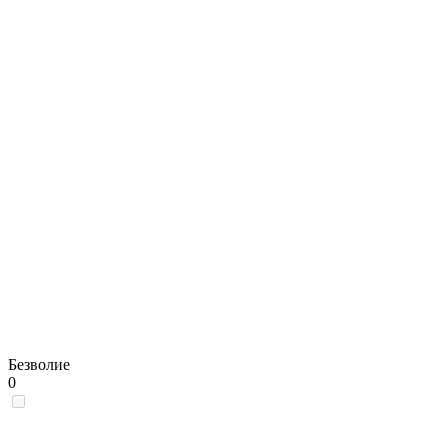
Безволие
0