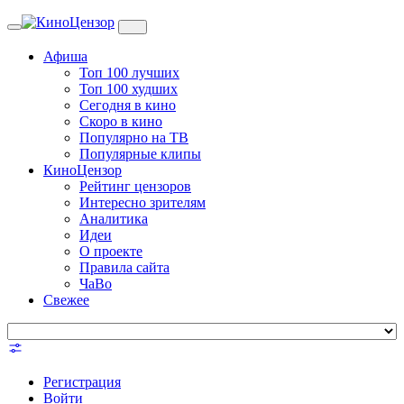
Toggle
navigation
Афиша
Топ 100 лучших
Топ 100 худших
Сегодня в кино
Скоро в кино
Популярно на ТВ
Популярные клипы
КиноЦензор
Рейтинг цензоров
Интересно зрителям
Аналитика
Идеи
О проекте
Правила сайта
ЧаВо
Свежее
Регистрация
Войти