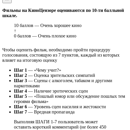
Фильмы на КиноЦензоре оцениваются по 10-ти балльной
шкале.
10 баллов — Очень хорошее кино
↑
0 баллов — Очень плохое кино
Чтобы оценить фильм, необходимо пройти процедуру
голосования, состоящую из 7 пунктов, каждый из которых
влияет на итоговую оценку
Шаг 1
— «Чему учит?»
Шаг 2
— Оценка зрительских симпатий
Шаг 3
— Сцены с алкоголем, табаком и другими
наркотиками
Шаг 4
— Наличие эротических сцен
Шаг 5
— «Пошлый юмор или обсуждение пошлых тем
героями фильма»
Шаг 6
— Уровень сцен насилия и жестокости
Шаг 7
— Вредная пропаганда
Выполняя ШАГИ 1-7 пользователь может
оставить короткий комментарий (не более 450