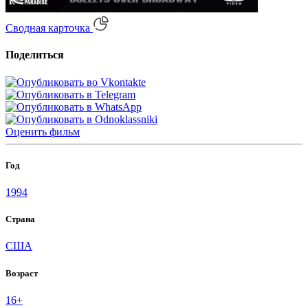
Сводная карточка
Поделиться
Оценить
фильм
Год
1994
Страна
США
Возраст
16+