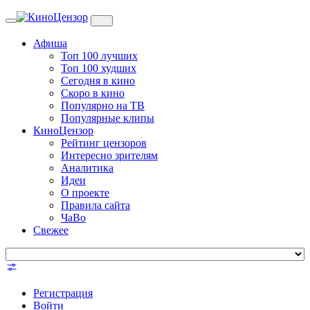
Toggle
navigation
Афиша
Топ 100 лучших
Топ 100 худших
Сегодня в кино
Скоро в кино
Популярно на ТВ
Популярные клипы
КиноЦензор
Рейтинг цензоров
Интересно зрителям
Аналитика
Идеи
О проекте
Правила сайта
ЧаВо
Свежее
Регистрация
Войти